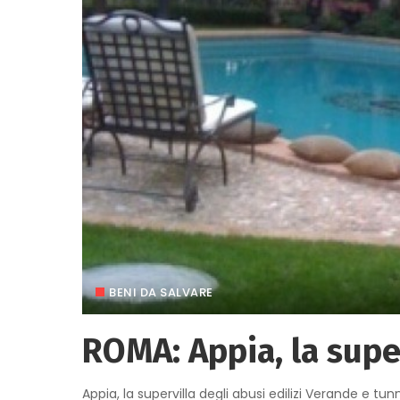
BENI DA SALVARE
ROMA: Appia, la super
Appia, la supervilla degli abusi edilizi Verande e tunne