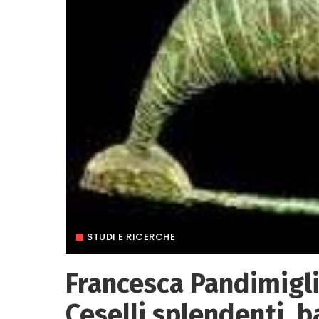
STUDI E RICERCHE
Francesca Pandimigli
Ceselli splendenti, ba