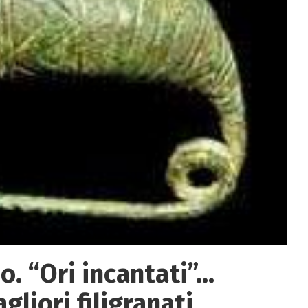
o. “Ori incantati”…
gliori filigranati,