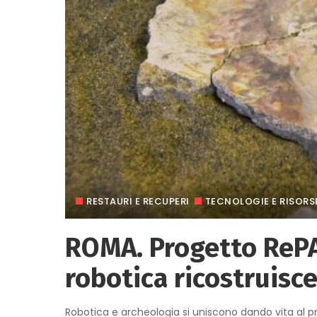
RESTAURI E RECUPERI
TECNOLOGIE E RISORS
ROMA. Progetto RePAI
robotica ricostruisce
Robotica e archeologia si uniscono dando vita al p