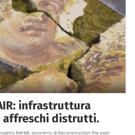
E
R: infrastruttura
 affreschi distrutti.
rogetto RePAIR, acronimo di Reconstruction the past: