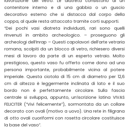
lavorazione del vetro. Le diatreta consistono di un
contenitore interno e di una gabbia o un guscio
decorativo esterno che si distacca dal corpo della
coppa, al quale resta attaccato tramite corti supporti.
“Dei pochi vasi diatreta individuati, rari sono quelli
rinvenuti in ambito archeologico. – proseguono gli
archeologi dell’Inrap – Questi capolavori dell’arte vetraria
romana, scolpiti da un blocco di vetro, richiesero diversi
mesi di lavoro da parte di un esperto vetraio. Molto
prestigioso, questo vaso fu offerto come dono ad una
persona importante, probabilmente vicina al potere
imperiale. Questa ciotola di 15 cm di diametro per 12,6
cm di altezza è leggermente inclinata di lato e il suo
bordo non è perfettamente circolare. Sulla fascia
centrale si sviluppa, appunto, un’iscrizione latina VIVAS
FELICITER (“Vivi felicemente”), sormontata da un collare
decorato con ovali (motivo a uovo). Una rete in filigrana
di otto ovali cuoriformi con rosetta circolare costituisce
la base del vaso”.