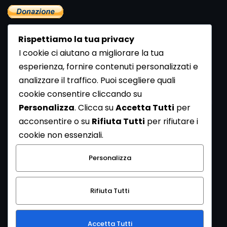
Rispettiamo la tua privacy
I cookie ci aiutano a migliorare la tua
esperienza, fornire contenuti personalizzati e
analizzare il traffico. Puoi scegliere quali
Newsletter
cookie consentire cliccando su
Se vuoi ricevere la Rivista gratuita di archeologia realizzata
Personalizza
. Clicca su
Accetta Tutti
per
dalla Redazione di ArcheoMedia iscriviti alla nostra
acconsentire o su
Rifiuta Tutti
per rifiutare i
Newsletter [
Clicca Qui
]
cookie non essenziali.
Con l'invio del messaggio l'utente dichiara di aver letto
Personalizza
l’informativa sulla privacy e di acconsentire al trattamento
dei propri dati personali.
Rifiuta Tutti
[
Informativa Privacy
]
Accetta Tutti