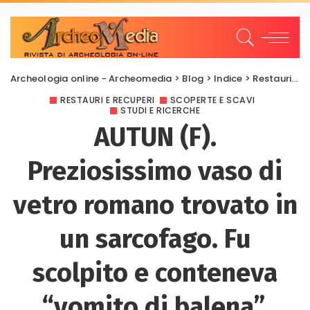
Archeologia online - Archeomedia
>
Blog
>
Indice
>
Restauri e Recuperi
RESTAURI E RECUPERI
SCOPERTE E SCAVI
STUDI E RICERCHE
AUTUN (F).
Preziosissimo vaso di
vetro romano trovato in
un sarcofago. Fu
scolpito e conteneva
“vomito di balena”.