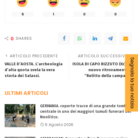
5
1
0
0
0
SHARES
ARTICOLO PRECEDENTE
ARTICOLO SUCCESSIVO
Segnala la tua notizia
VALLE D’AOSTA. L’archeologia
ISOLA DI CAPO RIZZUTO (Kr). Un
d’alta quota svela la vera
nuovo ritrovamento: il
storia dei Salassi.
“Relitto della campana”.
ULTIMI ARTICOLI
GERMANIA. coperte tracce di una grande tomba
centrale in uno dei maggiori tumuli funerari del
Neolitico.
6 Agosto 2026