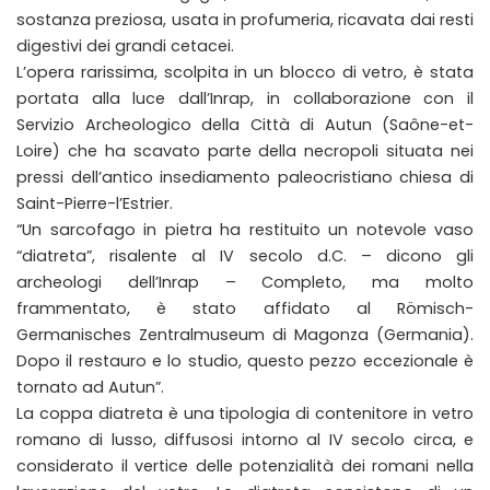
sostanza preziosa, usata in profumeria, ricavata dai resti
digestivi dei grandi cetacei.
L’opera rarissima, scolpita in un blocco di vetro, è stata
portata alla luce dall’Inrap, in collaborazione con il
Servizio Archeologico della Città di Autun (Saône-et-
Loire) che ha scavato parte della necropoli situata nei
pressi dell’antico insediamento paleocristiano chiesa di
Saint-Pierre-l’Estrier.
“Un sarcofago in pietra ha restituito un notevole vaso
“diatreta”, risalente al IV secolo d.C. – dicono gli
archeologi dell’Inrap – Completo, ma molto
frammentato, è stato affidato al Römisch-
Germanisches Zentralmuseum di Magonza (Germania).
Dopo il restauro e lo studio, questo pezzo eccezionale è
tornato ad Autun”.
La coppa diatreta è una tipologia di contenitore in vetro
romano di lusso, diffusosi intorno al IV secolo circa, e
considerato il vertice delle potenzialità dei romani nella