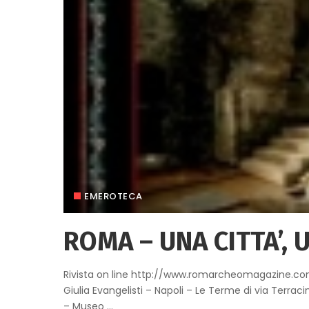
EMEROTECA
ROMA – UNA CITTA’, 
Rivista on line http://www.romarcheomagazine.com Gl
Giulia Evangelisti – Napoli – Le Terme di via Terracin
– Museo
...