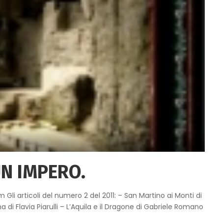
UN IMPERO.
i articoli del numero 2 del 2011: – San Martino ai Monti di
a di Flavia Piarulli – L’Aquila e il Dragone di Gabriele Romano