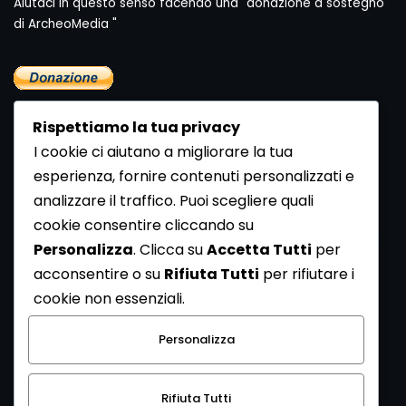
Aiutaci in questo senso facendo una "donazione a sostegno
di ArcheoMedia "
Rispettiamo la tua privacy
I cookie ci aiutano a migliorare la tua
esperienza, fornire contenuti personalizzati e
analizzare il traffico. Puoi scegliere quali
Newsletter
cookie consentire cliccando su
Se vuoi ricevere la Rivista gratuita di archeologia realizzata
Personalizza
. Clicca su
Accetta Tutti
per
dalla Redazione di ArcheoMedia iscriviti alla nostra
acconsentire o su
Rifiuta Tutti
per rifiutare i
Newsletter [
Clicca Qui
]
cookie non essenziali.
Con l'invio del messaggio l'utente dichiara di aver letto
Personalizza
l’informativa sulla privacy e di acconsentire al trattamento
dei propri dati personali.
Rifiuta Tutti