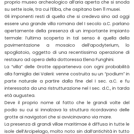
proprio museo archeologico all’aria aperta che si snoda
su sette isole, tra cui l’Elba, che ospitano ben 11 musei.
Gli imponenti resti di quella che si credeva sino ad oggi
essere una grande villa romana del I secolo a.C. parlano
apertamente della presenza di un importante impianto
termale: l’ultima scoperta in tal senso è quella della
pavimentazione a mosaico dell’apodyterium, lo
spogliatoio, oggetto di una recentissima operazione di
restauro ad opera della dottoressa Elena Funghini.
La “villa” delle Grotte apparteneva con ogni probabilità
alla famiglia dei Valerii: venne costruita su un “podium” in
parte naturale a partire dalla fine del I sec. a.C. e fu
interessata da una ristrutturazione nel I sec. d.C., in tarda
età augustea.
Deve il proprio nome al fatto che le grandi volte del
podio su cui si innalzava la struttura ricordavano delle
grotte ai navigatori che si avvicinavano via mare.
La presenza di grandi villae maritimae è diffusa in tutte le
isole dell’Arcipelago, molto noto sin dall’antichità in tutto