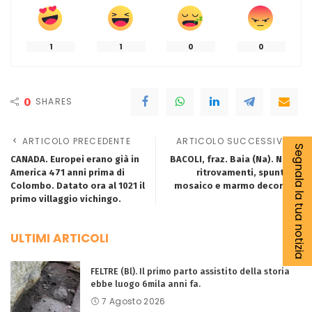
1
1
0
0
0
SHARES
ARTICOLO PRECEDENTE
ARTICOLO SUCCESSIVO
Segnala la tua notizia
CANADA. Europei erano già in
BACOLI, fraz. Baia (Na). Nuovi
America 471 anni prima di
ritrovamenti, spuntano
Colombo. Datato ora al 1021 il
mosaico e marmo decorato.
primo villaggio vichingo.
ULTIMI ARTICOLI
FELTRE (Bl). Il primo parto assistito della storia
ebbe luogo 6mila anni fa.
7 Agosto 2026