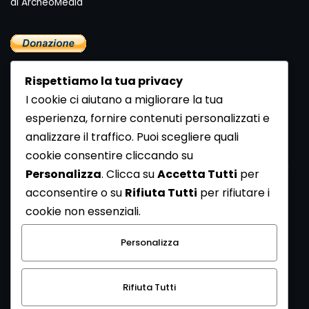
di ArcheoMedia "
Rispettiamo la tua privacy
I cookie ci aiutano a migliorare la tua
esperienza, fornire contenuti personalizzati e
analizzare il traffico. Puoi scegliere quali
Newsletter
cookie consentire cliccando su
Se vuoi ricevere la Rivista gratuita di archeologia realizzata
Personalizza
. Clicca su
Accetta Tutti
per
dalla Redazione di ArcheoMedia iscriviti alla nostra
acconsentire o su
Rifiuta Tutti
per rifiutare i
Newsletter [
Clicca Qui
]
cookie non essenziali.
Con l'invio del messaggio l'utente dichiara di aver letto
Personalizza
l’informativa sulla privacy e di acconsentire al trattamento
dei propri dati personali.
Rifiuta Tutti
[
Informativa Privacy
]