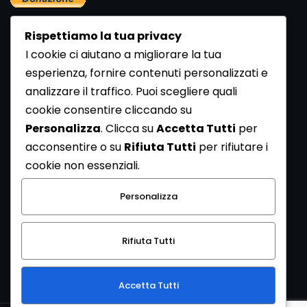
Rispettiamo la tua privacy
I cookie ci aiutano a migliorare la tua
esperienza, fornire contenuti personalizzati e
analizzare il traffico. Puoi scegliere quali
Newsletter
cookie consentire cliccando su
Se vuoi ricevere la Rivista gratuita di archeologia realizzata
Personalizza
. Clicca su
Accetta Tutti
per
dalla Redazione di ArcheoMedia iscriviti alla nostra
acconsentire o su
Rifiuta Tutti
per rifiutare i
Newsletter [
Clicca Qui
]
cookie non essenziali.
Con l'invio del messaggio l'utente dichiara di aver letto
Personalizza
l’informativa sulla privacy e di acconsentire al trattamento
dei propri dati personali.
Rifiuta Tutti
[
Informativa Privacy
]
Accetta Tutti