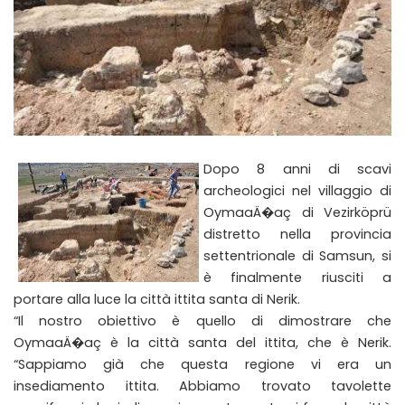
Dopo 8 anni di scavi
archeologici nel villaggio di
OymaaÄ�aç di Vezirköprü
distretto nella provincia
settentrionale di Samsun, si
è finalmente riusciti a
portare alla luce la città ittita santa di Nerik.
“Il nostro obiettivo è quello di dimostrare che
OymaaÄ�aç è la città santa del ittita, che è Nerik.
“Sappiamo già che questa regione vi era un
insediamento ittita. Abbiamo trovato tavolette