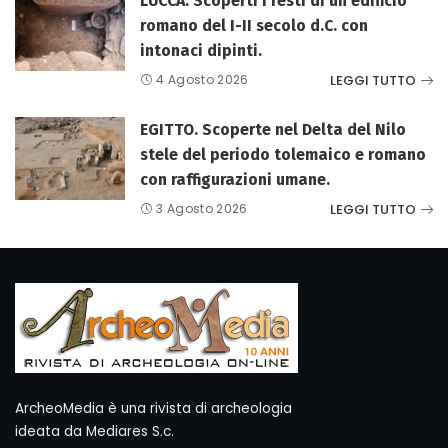
LUCCA. Scoperti i resti di un edificio
romano del I-II secolo d.C. con
intonaci dipinti.
LEGGI TUTTO
4 Agosto 2026
EGITTO. Scoperte nel Delta del Nilo
stele del periodo tolemaico e romano
con raffigurazioni umane.
LEGGI TUTTO
3 Agosto 2026
ArcheoMedia è una rivista di archeologia
ideata da Mediares S.c.