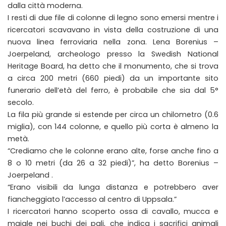
dalla città moderna.
I resti di due file di colonne di legno sono emersi mentre i
ricercatori scavavano in vista della costruzione di una
nuova linea ferroviaria nella zona. Lena Borenius –
Joerpeland, archeologo presso la Swedish National
Heritage Board, ha detto che il monumento, che si trova
a circa 200 metri (660 piedi) da un importante sito
funerario dell’età del ferro, è probabile che sia dal 5°
secolo.
La fila più grande si estende per circa un chilometro (0.6
miglia), con 144 colonne, e quello più corta è almeno la
metà.
“Crediamo che le colonne erano alte, forse anche fino a
8 o 10 metri (da 26 a 32 piedi)”, ha detto Borenius –
Joerpeland .
“Erano visibili da lunga distanza e potrebbero aver
fiancheggiato l’accesso al centro di Uppsala.”
I ricercatori hanno scoperto ossa di cavallo, mucca e
maiale nei buchi dei pali, che indica i sacrifici animali