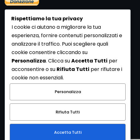
Rispettiamo la tua privacy
I cookie ci aiutano a migliorare la tua
esperienza, fornire contenuti personalizzati e
analizzare il traffico. Puoi scegliere quali
Newsletter
cookie consentire cliccando su
Se vuoi ricevere la Rivista gratuita di archeologia realizzata
Personalizza
. Clicca su
Accetta Tutti
per
dalla Redazione di ArcheoMedia iscriviti alla nostra
acconsentire o su
Rifiuta Tutti
per rifiutare i
Newsletter [
Clicca Qui
]
cookie non essenziali.
Con l'invio del messaggio l'utente dichiara di aver letto
Personalizza
l’informativa sulla privacy e di acconsentire al trattamento
dei propri dati personali.
Rifiuta Tutti
[
Informativa Privacy
]
Accetta Tutti