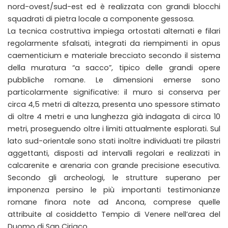
nord-ovest/sud-est ed è realizzata con grandi blocchi
squadrati di pietra locale a componente gessosa.
La tecnica costruttiva impiega ortostati alternati e filari
regolarmente sfalsati, integrati da riempimenti in opus
caementicium e materiale brecciato secondo il sistema
della muratura “a sacco”, tipico delle grandi opere
pubbliche romane. Le dimensioni emerse sono
particolarmente significative: il muro si conserva per
circa 4,5 metri di altezza, presenta uno spessore stimato
di oltre 4 metri e una lunghezza già indagata di circa 10
metri, proseguendo oltre i limiti attualmente esplorati. Sul
lato sud-orientale sono stati inoltre individuati tre pilastri
aggettanti, disposti ad intervalli regolari e realizzati in
calcarenite e arenaria con grande precisione esecutiva.
Secondo gli archeologi, le strutture superano per
imponenza persino le più importanti testimonianze
romane finora note ad Ancona, comprese quelle
attribuite al cosiddetto Tempio di Venere nell’area del
Duomo di San Ciriaco.