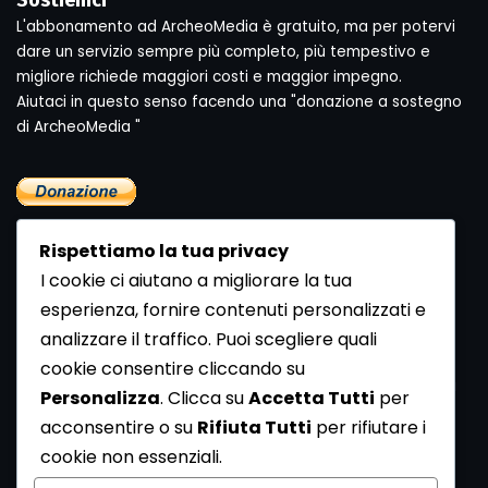
Sostienici
L'abbonamento ad ArcheoMedia è gratuito, ma per potervi
dare un servizio sempre più completo, più tempestivo e
migliore richiede maggiori costi e maggior impegno.
Aiutaci in questo senso facendo una "donazione a sostegno
di ArcheoMedia "
Rispettiamo la tua privacy
I cookie ci aiutano a migliorare la tua
esperienza, fornire contenuti personalizzati e
analizzare il traffico. Puoi scegliere quali
Newsletter
cookie consentire cliccando su
Se vuoi ricevere la Rivista gratuita di archeologia realizzata
Personalizza
. Clicca su
Accetta Tutti
per
dalla Redazione di ArcheoMedia iscriviti alla nostra
acconsentire o su
Rifiuta Tutti
per rifiutare i
Newsletter [
Clicca Qui
]
cookie non essenziali.
Con l'invio del messaggio l'utente dichiara di aver letto