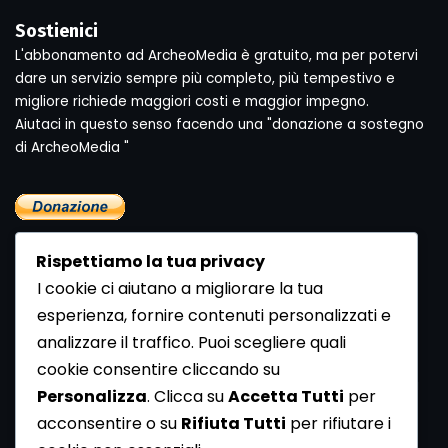
Sostienici
L'abbonamento ad ArcheoMedia è gratuito, ma per potervi
dare un servizio sempre più completo, più tempestivo e
migliore richiede maggiori costi e maggior impegno.
Aiutaci in questo senso facendo una "donazione a sostegno
di ArcheoMedia "
Rispettiamo la tua privacy
I cookie ci aiutano a migliorare la tua
esperienza, fornire contenuti personalizzati e
analizzare il traffico. Puoi scegliere quali
Newsletter
cookie consentire cliccando su
Se vuoi ricevere la Rivista gratuita di archeologia realizzata
Personalizza
. Clicca su
Accetta Tutti
per
dalla Redazione di ArcheoMedia iscriviti alla nostra
acconsentire o su
Rifiuta Tutti
per rifiutare i
Newsletter [
Clicca Qui
]