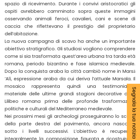
spazio di ricevimento. Durante i convivi aristocratici gli
ospiti avrebbero camminato sopra queste immagini
osservando animali feroci, cavalieri, cani e scene di
caccia che riflettevano il prestigio del proprietario
dell’abitazione.
La nuova campagna di scavo ha anche un importante
obiettivo stratigrafico. Gli studiosi vogliono comprendere
come si sia trasformata quest’area urbana tra tarda età
romana, periodo bizantino e fase islamica medievale.
Dopo la conquista araba la città cambiò nome in Marsā
‘Alì, espressione araba da cui deriva l’attuale Marsala. Il
mosaico rappresenta quindi una testimonianza
Segnala la tua notizia
materiale delle ultime grandi stagioni decorative della
Lilibeo romana prima delle profonde trasformazioni
politiche e culturali del Mediterraneo medievale.
Nei prossimi mesi gli archeologi proseguiranno lo scavo
della parte destra del pavimento, ancora nascosta
sotto i livelli successivi. L’obiettivo è recuperare
integralmente la composizione figurata e ricostruire le