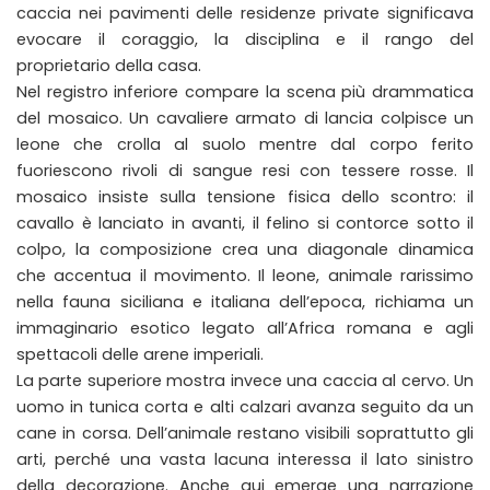
caccia nei pavimenti delle residenze private significava
evocare il coraggio, la disciplina e il rango del
proprietario della casa.
Nel registro inferiore compare la scena più drammatica
del mosaico. Un cavaliere armato di lancia colpisce un
leone che crolla al suolo mentre dal corpo ferito
fuoriescono rivoli di sangue resi con tessere rosse. Il
mosaico insiste sulla tensione fisica dello scontro: il
cavallo è lanciato in avanti, il felino si contorce sotto il
colpo, la composizione crea una diagonale dinamica
che accentua il movimento. Il leone, animale rarissimo
nella fauna siciliana e italiana dell’epoca, richiama un
immaginario esotico legato all’Africa romana e agli
spettacoli delle arene imperiali.
La parte superiore mostra invece una caccia al cervo. Un
uomo in tunica corta e alti calzari avanza seguito da un
cane in corsa. Dell’animale restano visibili soprattutto gli
arti, perché una vasta lacuna interessa il lato sinistro
della decorazione. Anche qui emerge una narrazione