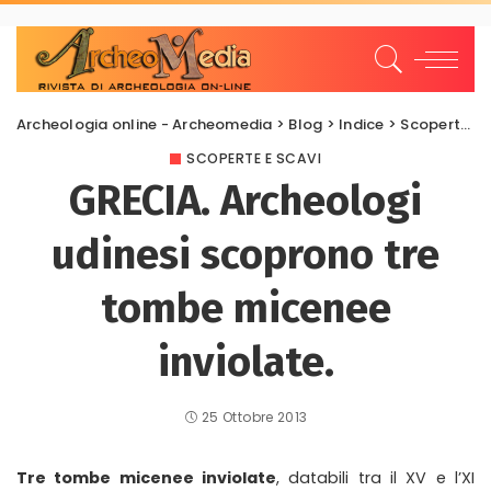
Archeologia online - Archeomedia
>
Blog
>
Indice
>
Scoperte e scavi
SCOPERTE E SCAVI
GRECIA. Archeologi
udinesi scoprono tre
tombe micenee
inviolate.
25 Ottobre 2013
Tre tombe micenee inviolate
, databili tra il XV e l’XI