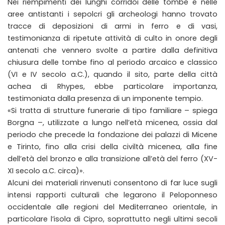
Nei riempimenti dei lunghi corridoi delle tombe e nelle
aree antistanti i sepolcri gli archeologi hanno trovato
tracce di deposizioni di armi in ferro e di vasi,
testimonianza di ripetute attività di culto in onore degli
antenati che vennero svolte a partire dalla definitiva
chiusura delle tombe fino al periodo arcaico e classico
(VI e IV secolo a.C.), quando il sito, parte della città
achea di Rhypes, ebbe particolare importanza,
testimoniata dalla presenza di un imponente tempio.
«Si tratta di strutture funerarie di tipo familiare – spiega
Borgna –, utilizzate a lungo nell’età micenea, ossia dal
periodo che precede la fondazione dei palazzi di Micene
e Tirinto, fino alla crisi della civiltà micenea, alla fine
dell’età del bronzo e alla transizione all’età del ferro (XV-
XI secolo a.C. circa)».
Alcuni dei materiali rinvenuti consentono di far luce sugli
intensi rapporti culturali che legarono il Peloponneso
occidentale alle regioni del Mediterraneo orientale, in
particolare l’isola di Cipro, soprattutto negli ultimi secoli