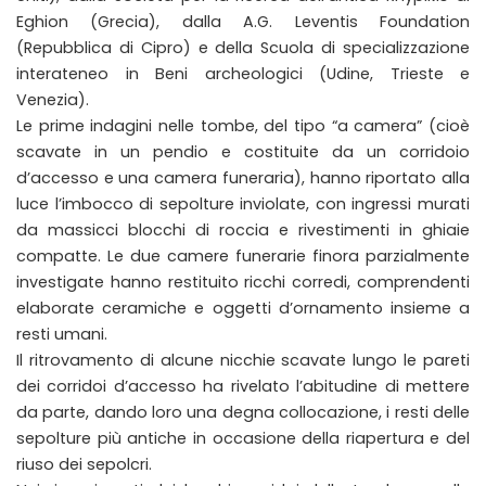
Eghion (Grecia), dalla A.G. Leventis Foundation
(Repubblica di Cipro) e della Scuola di specializzazione
interateneo in Beni archeologici (Udine, Trieste e
Venezia).
Le prime indagini nelle tombe, del tipo “a camera” (cioè
scavate in un pendio e costituite da un corridoio
d’accesso e una camera funeraria), hanno riportato alla
luce l’imbocco di sepolture inviolate, con ingressi murati
da massicci blocchi di roccia e rivestimenti in ghiaie
compatte. Le due camere funerarie finora parzialmente
investigate hanno restituito ricchi corredi, comprendenti
elaborate ceramiche e oggetti d’ornamento insieme a
resti umani.
Il ritrovamento di alcune nicchie scavate lungo le pareti
dei corridoi d’accesso ha rivelato l’abitudine di mettere
da parte, dando loro una degna collocazione, i resti delle
sepolture più antiche in occasione della riapertura e del
riuso dei sepolcri.