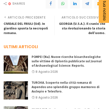
Segnala la tua notizia
0
SHARES
ARTICOLO PRECEDENTE
ARTICOLO SUCCESSIVO
CIVIDALE DEL FRIULI (Ud). In
GEORGIA (U.S.A.). Il cranio che
giardino spunta la necropoli
sta rivoluzionando la storia
romana.
dell’uomo.
ULTIMI ARTICOLI
POMPEI (Na). Nuove ricerche bioarcheologiche
sulle vittime di Oplontis pubblicate sul Journal
of Archaeological Science: Reports.
8 Agosto 2026
TURCHIA. Scoperto nella città romana di
Aspendos uno splendido gruppo marmoreo di
Asclepio e Telesforo.
8 Agosto 2026