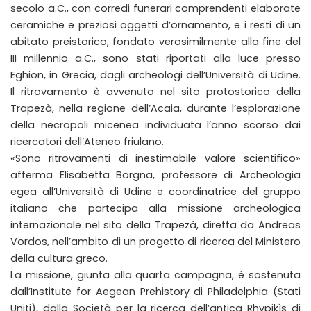
secolo a.C., con corredi funerari comprendenti elaborate
ceramiche e preziosi oggetti d’ornamento, e i resti di un
abitato preistorico, fondato verosimilmente alla fine del
III millennio a.C., sono stati riportati alla luce presso
Eghion, in Grecia, dagli archeologi dell’Università di Udine.
Il ritrovamento è avvenuto nel sito protostorico della
Trapezà, nella regione dell’Acaia, durante l’esplorazione
della necropoli micenea individuata l’anno scorso dai
ricercatori dell’Ateneo friulano.
«Sono ritrovamenti di inestimabile valore scientifico»
afferma Elisabetta Borgna, professore di Archeologia
egea all’Università di Udine e coordinatrice del gruppo
italiano che partecipa alla missione archeologica
internazionale nel sito della Trapezà, diretta da Andreas
Vordos, nell’ambito di un progetto di ricerca del Ministero
della cultura greco.
La missione, giunta alla quarta campagna, è sostenuta
dall’Institute for Aegean Prehistory di Philadelphia (Stati
Uniti), dalla Società per la ricerca dell’antica Rhypikìs di