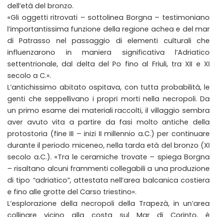
dell’età del bronzo.
«Gli oggetti ritrovati – sottolinea Borgna – testimoniano
l’importantissima funzione della regione achea e del mar
di Patrasso nel passaggio di elementi culturali che
influenzarono in maniera significativa l’Adriatico
settentrionale, dal delta del Po fino al Friuli, tra XII e XI
secolo a C.».
L’antichissimo abitato ospitava, con tutta probabilità, le
genti che seppellivano i propri morti nella necropoli. Da
un primo esame dei materiali raccolti, il villaggio sembra
aver avuto vita a partire da fasi molto antiche della
protostoria (fine III – inizi II millennio a.C.) per continuare
durante il periodo miceneo, nella tarda età del bronzo (XI
secolo a.C.). «Tra le ceramiche trovate – spiega Borgna
– risaltano alcuni frammenti collegabili a una produzione
di tipo “adriatico”, attestata nell’area balcanica costiera
e fino alle grotte del Carso triestino».
L’esplorazione della necropoli della Trapezà, in un’area
collinare vicino alla costa sul Mar di Corinto, è