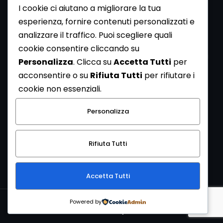
I cookie ci aiutano a migliorare la tua
esperienza, fornire contenuti personalizzati e
analizzare il traffico. Puoi scegliere quali
Newsletter
cookie consentire cliccando su
Se vuoi ricevere la Rivista gratuita di archeologia realizzata
Personalizza
. Clicca su
Accetta Tutti
per
dalla Redazione di ArcheoMedia iscriviti alla nostra
acconsentire o su
Rifiuta Tutti
per rifiutare i
Newsletter [
Clicca Qui
]
cookie non essenziali.
Con l'invio del messaggio l'utente dichiara di aver letto
Personalizza
l’informativa sulla privacy e di acconsentire al trattamento
dei propri dati personali.
Rifiuta Tutti
[
Informativa Privacy
]
Accetta Tutti
Copyright © 1999-2026
Mediares S.c.
PI 07341730013 - [
PRIVACY
Powered by
POLICY
]