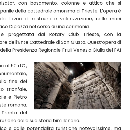
n alzato”, con basamento, colonne e attico che si
mpanile della cattedrale omonima di Trieste. L’opera è
ei lavori di restauro e valorizzazione, nelle mani
daco Dipiazza nel corso di una cerimonia.
 e progettata dal Rotary Club Trieste, con la
ore dell’Ente Cattedrale di San Giusto. Quest’opera di
ella Presidenza Regionale Friuli Venezia Giulia del FAI
o al 50 d.C.,
onumentale,
lla fine del
 trionfale,
ile e Pietro
este romana.
e Trenta del
zione della sua storia bimillenaria.
o e dalle potenzialità turistiche notevolissime, ma