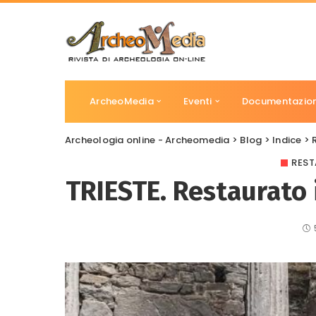
ArcheoMedia
Eventi
Documentazio
Archeologia online - Archeomedia
>
Blog
>
Indice
>
REST
TRIESTE. Restaurato i