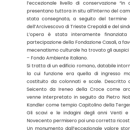
l’eccezionale livello di conservazione “i
presentano tuttora in situ all’interno del ca
stata consegnata, a seguito del termine d
dell’Arcivescovo di Trieste Crepaldi e del sin
L’opera è stata interamente finanziata
partecipazione della Fondazione Casali, a fav
mecenatismo culturale ha trovato gli auspici d
– Fondo Ambiente Italiano.
Si tratta di un edificio romano, databile intorn
la cui funzione era quella di ingresso m
costituito da colonnati e scale. Descritto a
Seicento da Ireneo della Croce come arco
venne interpretato in seguito da Pietro Nob
Kandler come tempio Capitolino della Terg
Gli scavi e le indagini degli anni Venti 
Novecento permisero poi una corretta ricostru
Un monumento dall’eccezionale valore storic