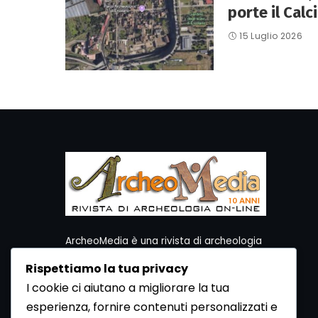
porte il Calc
15 Luglio 2026
ArcheoMedia è una rivista di archeologia
ideata da Mediares S.c.
Rispettiamo la tua privacy
Per contattare la Redazione potete utilizzare i
I cookie ci aiutano a migliorare la tua
seguenti recapiti:
esperienza, fornire contenuti personalizzati e
Redazione ArcheoMedia c/o Mediares S.c.