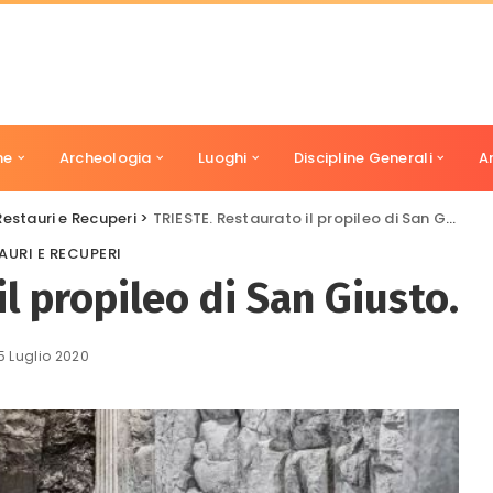
ne
Archeologia
Luoghi
Discipline Generali
A
Restauri e Recuperi
>
TRIESTE. Restaurato il propileo di San Giusto.
AURI E RECUPERI
l propileo di San Giusto.
5 Luglio 2020