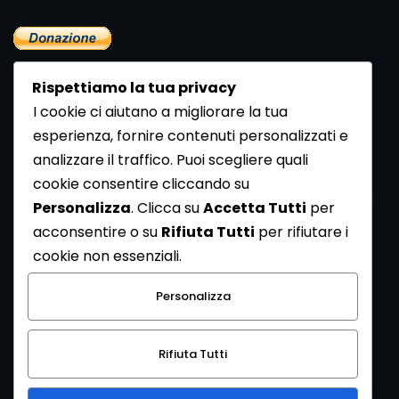
Rispettiamo la tua privacy
I cookie ci aiutano a migliorare la tua
esperienza, fornire contenuti personalizzati e
analizzare il traffico. Puoi scegliere quali
Newsletter
cookie consentire cliccando su
Se vuoi ricevere la Rivista gratuita di archeologia realizzata
Personalizza
. Clicca su
Accetta Tutti
per
dalla Redazione di ArcheoMedia iscriviti alla nostra
acconsentire o su
Rifiuta Tutti
per rifiutare i
Newsletter [
Clicca Qui
]
cookie non essenziali.
Con l'invio del messaggio l'utente dichiara di aver letto
Personalizza
l’informativa sulla privacy e di acconsentire al trattamento
dei propri dati personali.
Rifiuta Tutti
[
Informativa Privacy
]