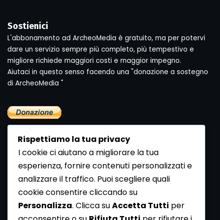
Sostienici
L'abbonamento ad ArcheoMedia è gratuito, ma per potervi
dare un servizio sempre più completo, più tempestivo e
migliore richiede maggiori costi e maggior impegno.
Aiutaci in questo senso facendo una "donazione a sostegno
di ArcheoMedia "
Rispettiamo la tua privacy
I cookie ci aiutano a migliorare la tua
esperienza, fornire contenuti personalizzati e
analizzare il traffico. Puoi scegliere quali
Newsletter
cookie consentire cliccando su
Se vuoi ricevere la Rivista gratuita di archeologia realizzata
Personalizza
. Clicca su
Accetta Tutti
per
dalla Redazione di ArcheoMedia iscriviti alla nostra
acconsentire o su
Rifiuta Tutti
per rifiutare i