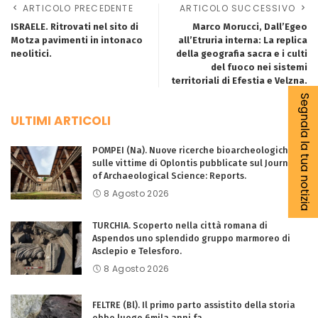
ARTICOLO PRECEDENTE
ARTICOLO SUCCESSIVO
ISRAELE. Ritrovati nel sito di
Marco Morucci, Dall’Egeo
Motza pavimenti in intonaco
all’Etruria interna: La replica
neolitici.
della geografia sacra e i culti
del fuoco nei sistemi
territoriali di Efestia e Velzna.
Segnala la tua notizia
ULTIMI ARTICOLI
POMPEI (Na). Nuove ricerche bioarcheologiche
sulle vittime di Oplontis pubblicate sul Journal
of Archaeological Science: Reports.
8 Agosto 2026
TURCHIA. Scoperto nella città romana di
Aspendos uno splendido gruppo marmoreo di
Asclepio e Telesforo.
8 Agosto 2026
FELTRE (Bl). Il primo parto assistito della storia
ebbe luogo 6mila anni fa.