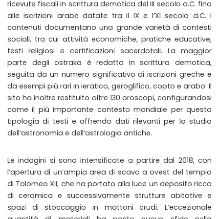
ricevute fiscali in scrittura demotica del III secolo a.C. fino
alle iscrizioni arabe datate tra il IX e l’XI secolo d.C. I
contenuti documentano una grande varietà di contesti
sociali, tra cui attività economiche, pratiche educative,
testi religiosi e certificazioni sacerdotali. La maggior
parte degli ostraka è redatta in scrittura demotica,
seguita da un numero significativo di iscrizioni greche e
da esempi più rari in ieratico, geroglifico, copto e arabo. Il
sito ha inoltre restituito oltre 130 oroscopi, configurandosi
come il più importante contesto mondiale per questa
tipologia di testi e offrendo dati rilevanti per lo studio
dell’astronomia e dell’astrologia antiche.
Le indagini si sono intensificate a partire dal 2018, con
l’apertura di un’ampia area di scavo a ovest del tempio
di Tolomeo XII, che ha portato alla luce un deposito ricco
di ceramica e successivamente strutture abitative e
spazi di stoccaggio in mattoni crudi. L’eccezionale
quantità di materiali ha posto nuove sfide nella