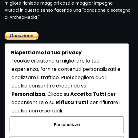
migliore richiede maggiori costi e maggior impegno.
Aiutaci in questo senso facendo una "donazione a sostegno
di ArcheoMedia "
Rispettiamo la tua privacy
I cookie ci aiutano a migliorare la tua
esperienza, fornire contenuti personalizzati e
analizzare il traffico. Puoi scegliere quali
Newsletter
cookie consentire cliccando su
Se vuoi ricevere la Rivista gratuita di archeologia realizzata
Personalizza
. Clicca su
Accetta Tutti
per
dalla Redazione di ArcheoMedia iscriviti alla nostra
acconsentire o su
Rifiuta Tutti
per rifiutare i
Newsletter [
Clicca Qui
]
cookie non essenziali.
Con l'invio del messaggio l'utente dichiara di aver letto
Personalizza
l’informativa sulla privacy e di acconsentire al trattamento
dei propri dati personali.