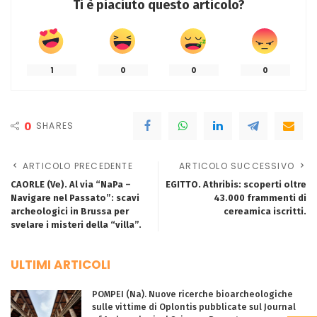
Ti è piaciuto questo articolo?
1
0
0
0
0
SHARES
ARTICOLO PRECEDENTE
ARTICOLO SUCCESSIVO
CAORLE (Ve). Al via “NaPa –
EGITTO. Athribis: scoperti oltre
Navigare nel Passato”: scavi
43.000 frammenti di
archeologici in Brussa per
cereamica iscritti.
svelare i misteri della “villa”.
ULTIMI ARTICOLI
POMPEI (Na). Nuove ricerche bioarcheologiche
sulle vittime di Oplontis pubblicate sul Journal