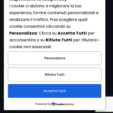
I cookie ci aiutano a migliorare la tua
esperienza, fornire contenuti personalizzati e
analizzare il traffico. Puoi scegliere quali
Newsletter
cookie consentire cliccando su
Se vuoi ricevere la Rivista gratuita di archeologia realizzata
Personalizza
. Clicca su
Accetta Tutti
per
dalla Redazione di ArcheoMedia iscriviti alla nostra
acconsentire o su
Rifiuta Tutti
per rifiutare i
Newsletter [
Clicca Qui
]
cookie non essenziali.
Con l'invio del messaggio l'utente dichiara di aver letto
Personalizza
l’informativa sulla privacy e di acconsentire al trattamento
dei propri dati personali.
Rifiuta Tutti
[
Informativa Privacy
]
Accetta Tutti
Copyright © 1999-2026
Mediares S.c.
PI 07341730013 - [
PRIVACY
Powered by
POLICY
]