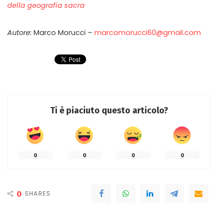
della geografia sacra
Autore:
Marco Morucci –
marcomorucci60@gmail.com
Ti è piaciuto questo articolo?
0
0
0
0
0
SHARES