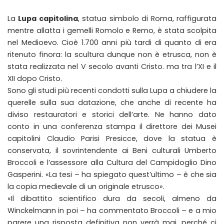
La
Lupa capitolina
, statua simbolo di Roma, raffigurata
mentre allatta i gemelli Romolo e Remo, è stata scolpita
nel Medioevo. Cioè 1.700 anni più tardi di quanto di era
ritenuto finora: la scultura dunque non è etrusca, non è
stata realizzata nel V secolo avanti Cristo. ma tra l’XI e il
XII dopo Cristo.
Sono gli studi più recenti condotti sulla Lupa a chiudere la
querelle sulla sua datazione, che anche di recente ha
diviso restauratori e storici dell’arte. Ne hanno dato
conto in una conferenza stampa il direttore dei Musei
capitolini Claudio Parisi Presicce, dove la statua è
conservata, il sovrintendente ai Beni culturali Umberto
Broccoli e l’assessore alla Cultura del Campidoglio Dino
Gasperini. «La tesi – ha spiegato quest’ultimo – è che sia
la copia medievale di un originale etrusco».
«Il dibattito scientifico dura da secoli, almeno da
Winckelmann in poi – ha commentato Broccoli – e a mio
parere una risposta definitiva non verrà mai, perché ci