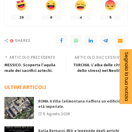
29
8
4
5
0
SHARES
Segnala la tua notizia
ARTICOLO PRECEDENTE
ARTICOLO SUCCESSIVO
MESSICO. Scoperta l’aquila
TURCHIA. L’alba delle città (e
reale dei sacrifici aztechi.
dello stress) nel Neolitico.
ULTIMI ARTICOLI
ROMA. A Villa Celimontana riaffiora un edificio di
età imperiale.
5 Agosto 2026
Katia Bernacci, Miti e leggende degli antichi