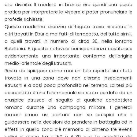
alla divinità. Il modello in bronzo era quindi una guida
pratica per interpretare le viscere e poter pronunciare le
profezie richieste.
Questo modellino bronzeo di fegato trova riscontro in
altri trovati in Etruria ma fatti di terracotta, del tutto simili,
a quelli trovati, in numero di circa 30, nella lontana
Babilonia. E questa notevole corrispondenza costituisce
evidentemente una importante conferma dell’origine
medio-orientale degli Etruschi.
Resta da spiegare come mai un tale reperto sia stato
trovato in una zona dove non c’erano insediamenti
etruschi e a così poca profondità nel terreno. La tesi più
accreditata è che tale manuale sia stato perduto da un
aruspice etrusco al seguito di qualche condottiero
romano durante una campagna militare. I generali
romani erano usi portare con se aruspici che li
guidassero nelle decisioni da prendere in battaglia ed in
effetti in quella zona c’è memoria di almeno tre eventi
bellici di rilievo tra il 150 e il 30 a.c.: La sconfitta del