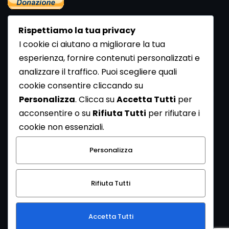
Rispettiamo la tua privacy
I cookie ci aiutano a migliorare la tua
esperienza, fornire contenuti personalizzati e
analizzare il traffico. Puoi scegliere quali
Newsletter
cookie consentire cliccando su
Se vuoi ricevere la Rivista gratuita di archeologia realizzata
Personalizza
. Clicca su
Accetta Tutti
per
dalla Redazione di ArcheoMedia iscriviti alla nostra
acconsentire o su
Rifiuta Tutti
per rifiutare i
Newsletter [
Clicca Qui
]
cookie non essenziali.
Con l'invio del messaggio l'utente dichiara di aver letto
Personalizza
l’informativa sulla privacy e di acconsentire al trattamento
dei propri dati personali.
Rifiuta Tutti
[
Informativa Privacy
]
Accetta Tutti