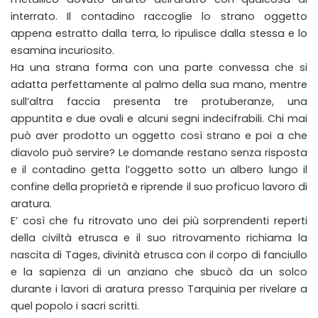
interrato. Il contadino raccoglie lo strano oggetto
appena estratto dalla terra, lo ripulisce dalla stessa e lo
esamina incuriosito.
Ha una strana forma con una parte convessa che si
adatta perfettamente al palmo della sua mano, mentre
sull’altra faccia presenta tre protuberanze, una
appuntita e due ovali e alcuni segni indecifrabili. Chi mai
può aver prodotto un oggetto così strano e poi a che
diavolo può servire? Le domande restano senza risposta
e il contadino getta l’oggetto sotto un albero lungo il
confine della proprietà e riprende il suo proficuo lavoro di
aratura.
E’ così che fu ritrovato uno dei più sorprendenti reperti
della civiltà etrusca e il suo ritrovamento richiama la
nascita di Tages, divinità etrusca con il corpo di fanciullo
e la sapienza di un anziano che sbucò da un solco
durante i lavori di aratura presso Tarquinia per rivelare a
quel popolo i sacri scritti.