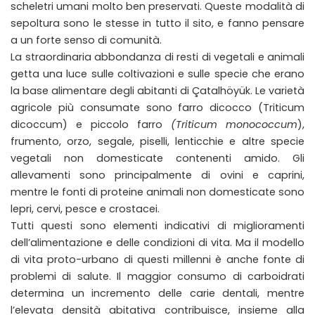
scheletri umani molto ben preservati. Queste modalità di
sepoltura sono le stesse in tutto il sito, e fanno pensare
a un forte senso di comunità.
La straordinaria abbondanza di resti di vegetali e animali
getta una luce sulle coltivazioni e sulle specie che erano
la base alimentare degli abitanti di Çatalhöyük. Le varietà
agricole più consumate sono farro dicocco (Triticum
dicoccum) e piccolo farro
(Triticum monococcum
),
frumento, orzo, segale, piselli, lenticchie e altre specie
vegetali non domesticate contenenti amido. Gli
allevamenti sono principalmente di ovini e caprini,
mentre le fonti di proteine animali non domesticate sono
lepri, cervi, pesce e crostacei.
Tutti questi sono elementi indicativi di miglioramenti
dell’alimentazione e delle condizioni di vita. Ma il modello
di vita proto-urbano di questi millenni è anche fonte di
problemi di salute. Il maggior consumo di carboidrati
determina un incremento delle carie dentali, mentre
l’elevata densità abitativa contribuisce, insieme alla