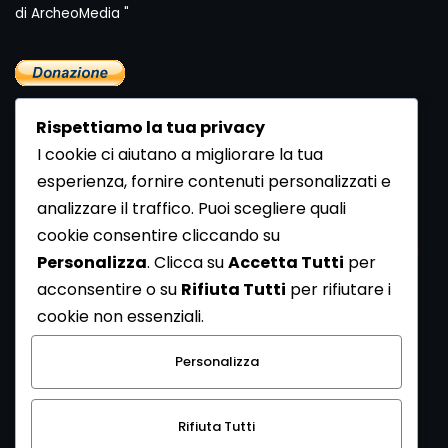
di ArcheoMedia "
Rispettiamo la tua privacy
I cookie ci aiutano a migliorare la tua
esperienza, fornire contenuti personalizzati e
analizzare il traffico. Puoi scegliere quali
Newsletter
cookie consentire cliccando su
Se vuoi ricevere la Rivista gratuita di archeologia realizzata
Personalizza
. Clicca su
Accetta Tutti
per
dalla Redazione di ArcheoMedia iscriviti alla nostra
acconsentire o su
Rifiuta Tutti
per rifiutare i
Newsletter [
Clicca Qui
]
cookie non essenziali.
Con l'invio del messaggio l'utente dichiara di aver letto
Personalizza
l’informativa sulla privacy e di acconsentire al trattamento
dei propri dati personali.
Rifiuta Tutti
[
Informativa Privacy
]