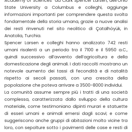
Academy of Sciences” da Clark Spencer Larsen, dell’Ohio
State University a Columbus e colleghi, aggiunge
informazioni importanti per comprendere questa svolta
fondamentale della storia umana, grazie a nuove analisi
dei resti rinvenuti nel sito neolitico di Çatalhöyük, in
Anatolia, Turchia.
Spencer Larsen e colleghi hanno analizzato 742 resti
umani risalenti a un periodo tra il 7100 e il 5950 a.C.,
quindi successivo all’avvento dell’agricoltura e della
domesticazione degli animali. I dati raccolti mostrano un
notevole aumento dei tassi di fecondità e di natalità
rispetto ai secoli passati, con una crescita della
popolazione che poteva arrivare a 3500-8000 individui.
La comunità assume sempre più i tratti di una società
complessa, caratterizzata dallo sviluppo della cultura
materiale, come testimoniano dipinti murari e statuette
di esseri umani e animali emersi dagli scavi; e come
suggeriscono anche gruppi di abitazioni molto vicine tra
loro, con sepolture sotto i pavimenti delle case e resti di