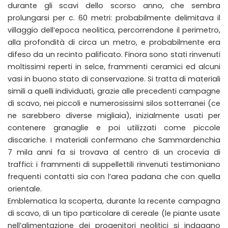
durante gli scavi dello scorso anno, che sembra
prolungarsi per c. 60 metri: probabilmente delimitava il
villaggio dell’epoca neolitica, percorrendone il perimetro,
alla profondità di circa un metro, e probabilmente era
difeso da un recinto palificato. Finora sono stati rinvenuti
moltissimi reperti in selce, frammenti ceramici ed alcuni
vasi in buono stato di conservazione. Si tratta di materiali
simili a quelli individuati, grazie alle precedenti campagne
di scavo, nei piccoli e numerosissimi silos sotterranei (ce
ne sarebbero diverse migliaia), inizialmente usati per
contenere granaglie e poi utilizzati come piccole
discariche. I materiali confermano che Sammardenchia
7 mila anni fa si trovava al centro di un crocevia di
traffici: i frammenti di suppellettili rinvenuti testimoniano
frequenti contatti sia con l’area padana che con quella
orientale.
Emblematica la scoperta, durante la recente campagna
di scavo, di un tipo particolare di cereale (le piante usate
nell’alimentazione dei progenitori neolitici si indagano