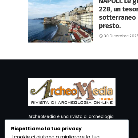
NAPOLI. Le gr
228, un teso
sotterraneo 
presto.
30 Dicembre 202
ArcheoMedia è una rivista di archeologia
ideata da Mediares S.c.
Rispettiamo la tua privacy
Per contattare la Redazione potete utilizzare i
I cookie ci aiutano a migliorare la tua
seguenti recapiti: