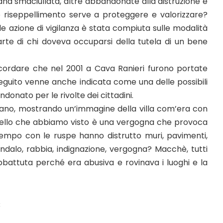
na smaciullata, altre abbandonate alla distruzione e
o riseppellimento serve a proteggere e valorizzare?
 azione di vigilanza è stata compiuta sulle modalità
arte di chi doveva occuparsi della tutela di un bene
cordare che nel 2001 a Cava Ranieri furono portate
seguito venne anche indicata come una delle possibili
ndonato per le rivolte dei cittadini.
iano, mostrando un’immagine della villa com’era con
«Quello che abbiamo visto è una vergogna che provoca
empo con le ruspe hanno distrutto muri, pavimenti,
ndalo, rabbia, indignazione, vergogna? Macchè, tutti
abbattuta perché era abusiva e rovinava i luoghi e la
3