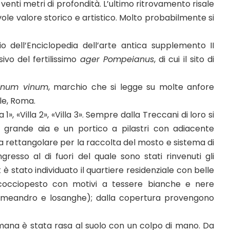
venti metri di profondità. L’ultimo ritrovamento risale
ole valore storico e artistico. Molto probabilmente si
o dell’Enciclopedia dell’arte antica supplemento II
ivo del fertilissimo
ager Pompeianus
, di cui il sito di
inum vinum
, marchio che si legge su molte anfore
le, Roma.
, «Villa 2», «Villa 3». Sempre dalla Treccani di loro si
a grande aia e un portico a pilastri con adiacente
ca rettangolare per la raccolta del mosto e sistema di
ingresso al di fuori del quale sono stati rinvenuti gli
 è stato individuato il quartiere residenziale con belle
 cocciopesto con motivi a tessere bianche e nere
 (meandro e losanghe); dalla copertura provengono
ana è stata rasa al suolo con un colpo di mano. Da