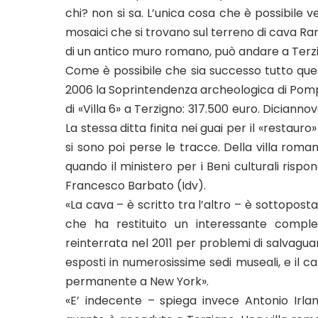
chi? non si sa. L’unica cosa che è possibile v
mosaici che si trovano sul terreno di cava Rani
di un antico muro romano, può andare a Terz
Come è possibile che sia successo tutto ques
2006 la Soprintendenza archeologica di Pompe
di «Villa 6» a Terzigno: 317.500 euro. Dicianno
La stessa ditta finita nei guai per il «restaur
si sono poi perse le tracce. Della villa roman
quando il ministero per i Beni culturali ris
Francesco Barbato (Idv).
«La cava – è scritto tra l’altro – è sottopost
che ha restituito un interessante comple
reinterrata nel 2011 per problemi di salvaguard
esposti in numerosissime sedi museali, e il ca
permanente a New York».
«E’ indecente – spiega invece Antonio Irla