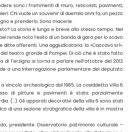
edere sono i frammenti di muro, reticolati, pavimenti,
eri. Chi vuole un
souvenir
di duemila anni fa, un pezzo
igno e prenderlo. Sono macerie.
to? La storia è lunga e breve allo stesso tempo. Nel
i rende noto l’esito di un bando di gara per lo scavo
ve ditte offerenti. Una aggiudicataria: la «Caccavo srl».
o» del teatro grande di Pompei. Di ciò che è stato fatto
a di Terzigno si torna a parlare nell’ottobre del 2012
ponde a una interrogazione parlamentare del deputato
a a vincolo archeologico dal 1985. La cosiddetta Villa 6
sso di pitture e pavimenti è stata parzialmente
ia. (…) Gli apparati decorativi della villa 6 sono stati
lco di una sezione stratigrafica della villa è in mostra
ndo, presidente Osservatorio patrimonio culturale –