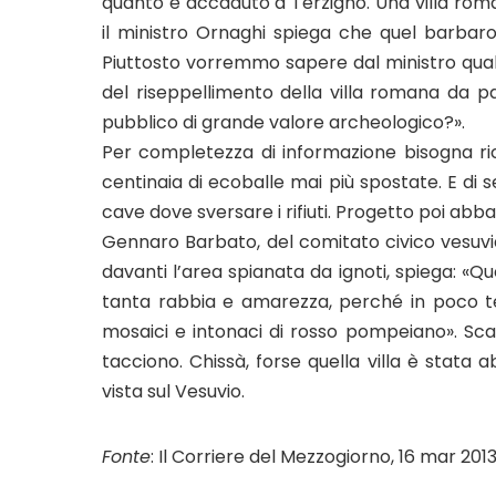
quanto è accaduto a Terzigno. Una villa roma
il ministro Ornaghi spiega che quel barbar
Piuttosto vorremmo sapere dal ministro quale
del riseppellimento della villa romana da p
pubblico di grande valore archeologico?».
Per completezza di informazione bisogna ri
centinaia di ecoballe mai più spostate. E di 
cave dove sversare i rifiuti. Progetto poi abba
Gennaro Barbato, del comitato civico vesuv
davanti l’area spianata da ignoti, spiega: 
tanta rabbia e amarezza, perché in poco t
mosaici e intonaci di rosso pompeiano». Sca
tacciono. Chissà, forse quella villa è stata 
vista sul Vesuvio.
Fonte
: Il Corriere del Mezzogiorno, 16 mar 201