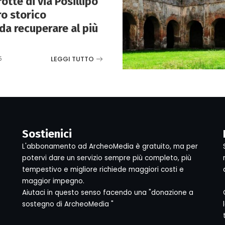
otte di via Posillipo
ro storico
da recuperare al più
LEGGI TUTTO
5
Sostienici
L'abbonamento ad ArcheoMedia è gratuito, ma per
potervi dare un servizio sempre più completo, più
tempestivo e migliore richiede maggiori costi e
maggior impegno.
Aiutaci in questo senso facendo una "donazione a
sostegno di ArcheoMedia "