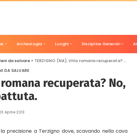
ne
Archeologia
Luoghi
Discipline Generali
A
Beni da salvare
>
TERZIGNO (NA), Villa romana recuperata? No, abbattuta.
NI DA SALVARE
a romana recuperata? No,
attuta.
23 Aprile 2013
r la precisione a Terzigno dove, scavando nella cava