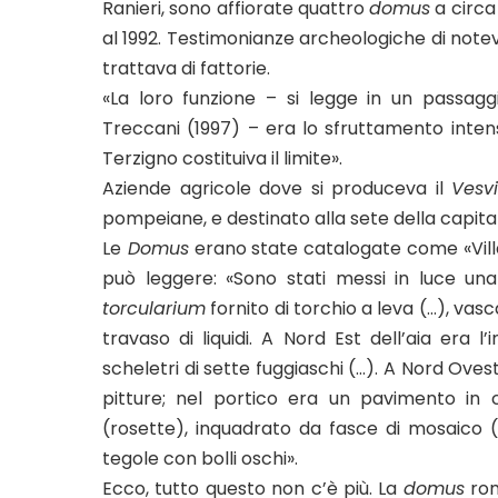
Ranieri, sono affiorate quattro
domus
a circa 
al 1992. Testimonianze archeologiche di notev
trattava di fattorie.
«La loro funzione – si legge in un passaggi
Treccani (1997) – era lo sfruttamento intens
Terzigno costituiva il limite».
Aziende agricole dove si produceva il
Vesv
pompeiane, e destinato alla sete della capita
Le
Domus
erano state catalogate come «Villa 1»
può leggere: «Sono stati messi in luce un
torcularium
fornito di torchio a leva (…), vas
travaso di liquidi. A Nord Est dell’aia era l’
scheletri di sette fuggiaschi (…). A Nord Ovest
pitture; nel portico era un pavimento in
(rosette), inquadrato da fasce di mosaico
tegole con bolli oschi».
Ecco, tutto questo non c’è più. La
domus
rom