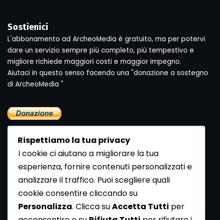
Sostienici
L'abbonamento ad ArcheoMedia è gratuito, ma per potervi
dare un servizio sempre più completo, più tempestivo e
migliore richiede maggiori costi e maggior impegno.
Aiutaci in questo senso facendo una "donazione a sostegno
di ArcheoMedia "
Rispettiamo la tua privacy
I cookie ci aiutano a migliorare la tua
esperienza, fornire contenuti personalizzati e
analizzare il traffico. Puoi scegliere quali
Newsletter
cookie consentire cliccando su
Se vuoi ricevere la Rivista gratuita di archeologia realizzata
Personalizza
. Clicca su
Accetta Tutti
per
dalla Redazione di ArcheoMedia iscriviti alla nostra
acconsentire o su
Rifiuta Tutti
per rifiutare i