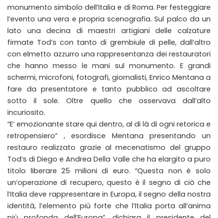
monumento simbolo dell’Italia e di Roma. Per festeggiare
l’evento una vera e propria scenografia. Sul palco da un
lato una decina di maestri artigiani delle calzature
firmate Tod’s con tanto di grembiule di pelle, dall’altro
con elmetto azzurro una rappresentanza dei restauratori
che hanno messo le mani sul monumento. E grandi
schermi, microfoni, fotografi, giornalisti, Enrico Mentana a
fare da presentatore e tanto pubblico ad ascoltare
sotto il sole. Oltre quello che osservava dall’alto
incuriosito.
“E’ emozionante stare qui dentro, al di là di ogni retorica e
retropensiero” , esordisce Mentana presentando un
restauro realizzato grazie al mecenatismo del gruppo
Tod’s di Diego e Andrea Della Valle che ha elargito a puro
titolo liberare 25 milioni di euro. “Questa non è solo
un’operazione di recupero, questo è il segno di ciò che
l’Italia deve rappresentare in Europa, il segno della nostra
identità, l’elemento più forte che l’Italia porta all’anima
più profonda dell’Europa”, dichiara il presidente del