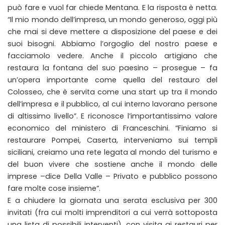
può fare e vuol far chiede Mentana. E la risposta è netta.
“Il mio mondo dell’impresa, un mondo generoso, oggi più
che mai si deve mettere a disposizione del paese e dei
suoi bisogni. Abbiamo l’orgoglio del nostro paese e
facciamolo vedere. Anche il piccolo artigiano che
restaura la fontana del suo paesino – prosegue – fa
un’opera importante come quella del restauro del
Colosseo, che è servita come una start up tra il mondo
dell’impresa e il pubblico, al cui interno lavorano persone
di altissimo livello”. E riconosce l’importantissimo valore
economico del ministero di Franceschini. “Finiamo si
restaurare Pompei, Caserta, interveniamo sui templi
siciliani, creiamo una rete legata al mondo del turismo e
del buon vivere che sostiene anche il mondo delle
imprese –dice Della Valle – Privato e pubblico possono
fare molte cose insieme”.
E a chiudere la giornata una serata esclusiva per 300
invitati (fra cui molti imprenditori a cui verrà sottoposta
una lista di possibili interventi), con visita ai restauri per