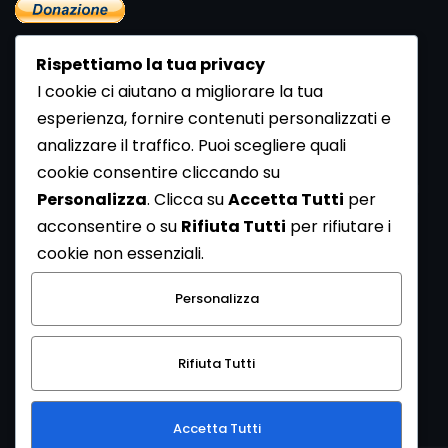
Rispettiamo la tua privacy
I cookie ci aiutano a migliorare la tua
esperienza, fornire contenuti personalizzati e
analizzare il traffico. Puoi scegliere quali
Newsletter
cookie consentire cliccando su
Se vuoi ricevere la Rivista gratuita di archeologia realizzata
Personalizza
. Clicca su
Accetta Tutti
per
dalla Redazione di ArcheoMedia iscriviti alla nostra
acconsentire o su
Rifiuta Tutti
per rifiutare i
Newsletter [
Clicca Qui
]
cookie non essenziali.
Con l'invio del messaggio l'utente dichiara di aver letto
Personalizza
l’informativa sulla privacy e di acconsentire al trattamento
dei propri dati personali.
Rifiuta Tutti
[
Informativa Privacy
]
Accetta Tutti