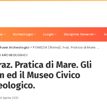
ne
Archeologia
Luoghi
Discipline Generali
A
Musei Archeologici
>
POMEZIA (Roma), fraz. Pratica di Mare. Gli scavi di Lavinium ed il Museo Civico Archeologico.
I ARCHEOLOGICI
z. Pratica di Mare. Gli
m ed il Museo Civico
eologico.
4 Aprile 2021