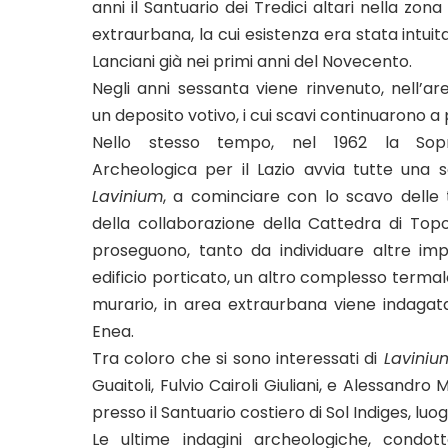
anni il Santuario dei Tredici altari nella zon
extraurbana, la cui esistenza era stata intui
Lanciani già nei primi anni del Novecento.
Negli anni sessanta viene rinvenuto, nell’are
un deposito votivo, i cui scavi continuarono a 
Nello stesso tempo, nel 1962 la Sopr
Archeologica per il Lazio avvia tutte una se
Lavinium
, a cominciare con lo scavo delle 
della collaborazione della Cattedra di Topo
proseguono, tanto da individuare altre impor
edificio porticato, un altro complesso termale,
murario, in area extraurbana viene indagata
Enea.
Tra coloro che si sono interessati di
Laviniu
Guaitoli, Fulvio Cairoli Giuliani, e Alessandr
presso il Santuario costiero di Sol Indiges, luo
Le ultime indagini archeologiche, condo