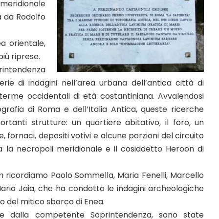
a meridionale
ta da Rodolfo
a orientale,
più riprese.
intendenza
rie di indagini nell’area urbana dell’antica città di
terme occidentali di età costantiniana. Avvalendosi
grafia di Roma e dell’Italia Antica, queste ricerche
tanti strutture: un quartiere abitativo, il foro, un
 fornaci, depositi votivi e alcune porzioni del circuito
 la necropoli meridionale e il cosiddetto Heroon di
m
ricordiamo Paolo Sommella, Maria Fenelli, Marcello
o Maria Jaia, che ha condotto le indagini archeologiche
go del mitico sbarco di Enea.
tte dalla competente Soprintendenza, sono state