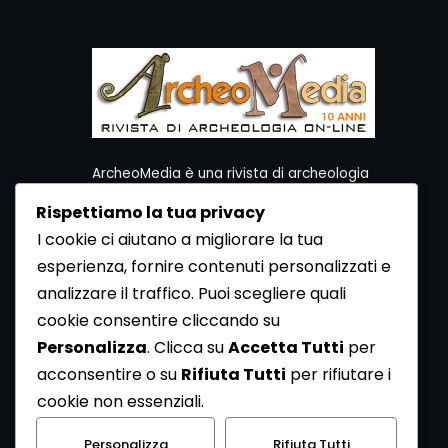
ArcheoMedia è una rivista di archeologia
ideata da Mediares S.c.
Rispettiamo la tua privacy
Per contattare la Redazione potete utilizzare i
I cookie ci aiutano a migliorare la tua
seguenti recapiti:
esperienza, fornire contenuti personalizzati e
Redazione ArcheoMedia c/o Mediares S.c.
Via Gioberti 80/D - 10128 Torino
analizzare il traffico. Puoi scegliere quali
Tel 011.5806363 - Fax 011.5808561
cookie consentire cliccando su
e-mail: redazione@archeomedia.net
Personalizza
. Clicca su
Accetta Tutti
per
http://www.mediares.to.it
acconsentire o su
Rifiuta Tutti
per rifiutare i
http://www.didatticatorino.it
cookie non essenziali.
Personalizza
Rifiuta Tutti