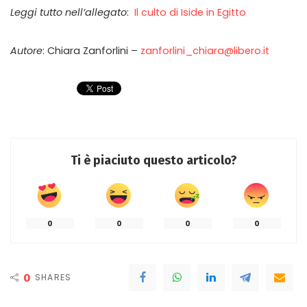
Leggi tutto nell’allegato
:
Il culto di Iside in Egitto
Autore
: Chiara Zanforlini –
zanforlini_chiara@libero.it
Ti è piaciuto questo articolo?
0
0
0
0
0
SHARES