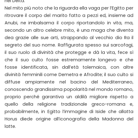
nel Delta.
Nel mito più noto che la riguarda ella vaga per l’Egitto per
ritrovare il corpo del marito fatto a pezzi ed, insieme ad
Anubi, ne imbalsama il corpo riportandolo in vita, ma,
secondo un altro celebre mito, è una maga che diventa
dea grazie alle sue arti, strappando al vecchio dio Ra il
segreto del suo nome. Raffigurata spesso sui sarcofagi,
il suo ruolo di divinità che protegge e dà la vita, fece sì
che il suo culto fosse estremamente longevo e che
fosse identificata, sin dall’età tolemaica, con altre
divinità femminili come Demetra e Afrodite; il suo culto si
diffuse ampiamente nel bacino del Mediterraneo,
conoscendo grandissima popolarità nel mondo romano,
proprio perché garantiva un aldilà migliore rispetto a
quello della religione tradizionale greco-romana e,
probabilmente, in Egitto l’immagine di Iside che allatta
Horus diede origine all’iconografia della Madonna del
latte.