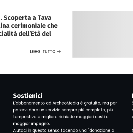
. Scoperta a Tava
ina cerimoniale che
cialità dell’Età del
LEGGI TUTTO
Sostienici
L'abbonamento ad ArcheoMedia è gratuito, ma per
potervi dare un servizio sempre più completo, più
tempestivo e migliore richiede maggiori costi e
maggior impegno.
Aiutaci in questo senso facendo una "donazione a