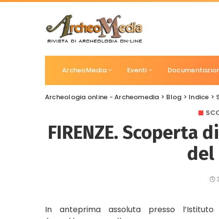
ArcheoMedia
Eventi
Documentazio
Archeologia online - Archeomedia
>
Blog
>
Indice
>
SCO
FIRENZE. Scoperta di
del
In anteprima assoluta presso l’Istituto 