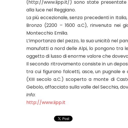
(http://www.iipp.it/) sono state presentate
alla luce nel Reggiano.
La più eccezionale, senza precedenti in Italia,
Bronzo (2200 – 1600 a.C), rinvenuta nei gior
Montecchio Emilia.
L’importanza del pezzo, la sua unicità nel pan
manufatti a nord delle Alpi, lo pongono tra le 
oggetto di lusso di enorme valore che doveva
Il secondo ritrovamento consiste in un deposito 
tra cui figurano falcetti, asce, un pugnale e
(XIII secolo a.C.) scoperto a monte di Cas
Gebolo, affacciato sulla valle del Secchia, dov
Info:
http://www.iipp.it