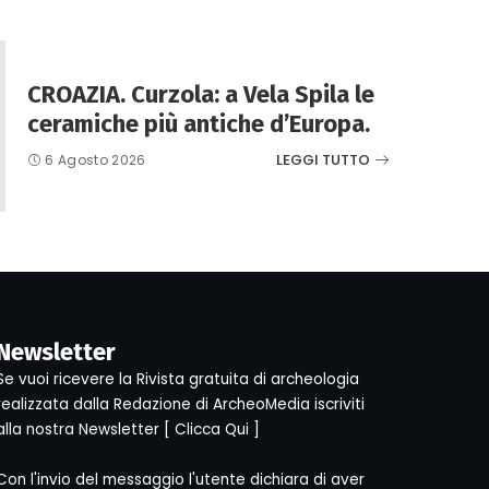
CROAZIA. Curzola: a Vela Spila le
ceramiche più antiche d’Europa.
LEGGI TUTTO
6 Agosto 2026
Newsletter
Se vuoi ricevere la Rivista gratuita di archeologia
realizzata dalla Redazione di ArcheoMedia iscriviti
alla nostra Newsletter [
Clicca Qui
]
Con l'invio del messaggio l'utente dichiara di aver