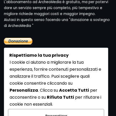
L'abbonamento ad ArcheoMedia è gratuito, ma per potervi
dare un servizio sempre più completo, più tempestivo e
migliore richiede maggiori costi e maggior impegno.
Aiutaci in questo senso facendo una "donazione a sostegno
di ArcheoMedia "
Rispettiamo la tua privacy
I cookie ci aiutano a migliorare la tua
esperienza, fornire contenuti personalizzati e
analizzare il traffico. Puoi scegliere quali
Newsletter
cookie consentire cliccando su
Se vuoi ricevere la Rivista gratuita di archeologia realizzata
Personalizza
. Clicca su
Accetta Tutti
per
dalla Redazione di ArcheoMedia iscriviti alla nostra
acconsentire o su
Rifiuta Tutti
per rifiutare i
Newsletter [
Clicca Qui
]
cookie non essenziali.
Con l'invio del messaggio l'utente dichiara di aver letto
Personalizza