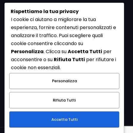
Rispettiamo la tua privacy
I cookie ci aiutano a migliorare la tua
esperienza, fornire contenuti personalizzati e
analizzare il traffico. Puoi scegliere quali
Newsletter
cookie consentire cliccando su
Se vuoi ricevere la Rivista gratuita di archeologia realizzata
Personalizza
. Clicca su
Accetta Tutti
per
dalla Redazione di ArcheoMedia iscriviti alla nostra
acconsentire o su
Rifiuta Tutti
per rifiutare i
Newsletter [
Clicca Qui
]
cookie non essenziali.
Con l'invio del messaggio l'utente dichiara di aver letto
Personalizza
l’informativa sulla privacy e di acconsentire al trattamento
dei propri dati personali.
Rifiuta Tutti
[
Informativa Privacy
]
Accetta Tutti