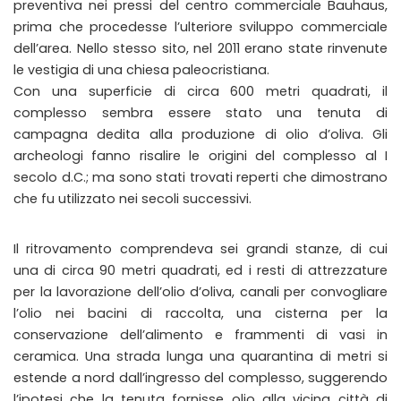
preventiva nei pressi del centro commerciale Bauhaus,
prima che procedesse l’ulteriore sviluppo commerciale
dell’area. Nello stesso sito, nel 2011 erano state rinvenute
le vestigia di una chiesa paleocristiana.
Con una superficie di circa 600 metri quadrati, il
complesso sembra essere stato una tenuta di
campagna dedita alla produzione di olio d’oliva. Gli
archeologi fanno risalire le origini del complesso al I
secolo d.C.; ma sono stati trovati reperti che dimostrano
che fu utilizzato nei secoli successivi.
Il ritrovamento comprendeva sei grandi stanze, di cui
una di circa 90 metri quadrati, ed i resti di attrezzature
per la lavorazione dell’olio d’oliva, canali per convogliare
l’olio nei bacini di raccolta, una cisterna per la
conservazione dell’alimento e frammenti di vasi in
ceramica. Una strada lunga una quarantina di metri si
estende a nord dall’ingresso del complesso, suggerendo
l’ipotesi che la tenuta fornisse olio alla vicina città di