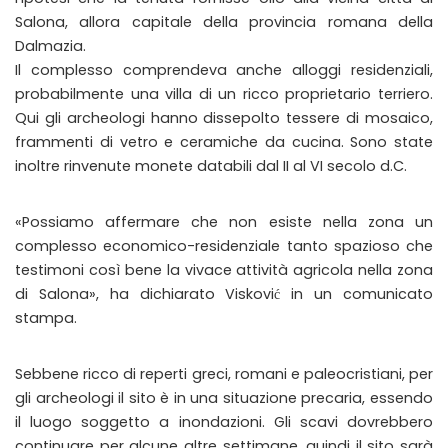
Salona, allora capitale della provincia romana della
Dalmazia.
Il complesso comprendeva anche alloggi residenziali,
probabilmente una villa di un ricco proprietario terriero.
Qui gli archeologi hanno dissepolto tessere di mosaico,
frammenti di vetro e ceramiche da cucina. Sono state
inoltre rinvenute monete databili dal II al VI secolo d.C.
«Possiamo affermare che non esiste nella zona un
complesso economico-residenziale tanto spazioso che
testimoni così bene la vivace attività agricola nella zona
di Salona», ha dichiarato Visković in un comunicato
stampa.
Sebbene ricco di reperti greci, romani e paleocristiani, per
gli archeologi il sito è in una situazione precaria, essendo
il luogo soggetto a inondazioni. Gli scavi dovrebbero
continuare per alcune altre settimane, quindi il sito sarà