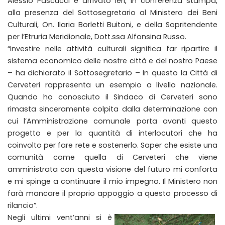
Alessio Pascucci è arrivato ieri, in conferenza stampa,
alla presenza del Sottosegretario al Ministero dei Beni
Culturali, On. Ilaria Borletti Buitoni, e della Sopritendente
per l’Etruria Meridionale, Dott.ssa Alfonsina Russo.
“Investire nelle attività culturali significa far ripartire il
sistema economico delle nostre città e del nostro Paese
– ha dichiarato il Sottosegretario – In questo la Città di
Cerveteri rappresenta un esempio a livello nazionale.
Quando ho conosciuto il Sindaco di Cerveteri sono
rimasta sinceramente colpita dalla determinazione con
cui l’Amministrazione comunale porta avanti questo
progetto e per la quantità di interlocutori che ha
coinvolto per fare rete e sostenerlo. Saper che esiste una
comunità come quella di Cerveteri che viene
amministrata con questa visione del futuro mi conforta
e mi spinge a continuare il mio impegno. Il Ministero non
farà mancare il proprio appoggio a questo processo di
rilancio”.
Negli ultimi vent’anni si è