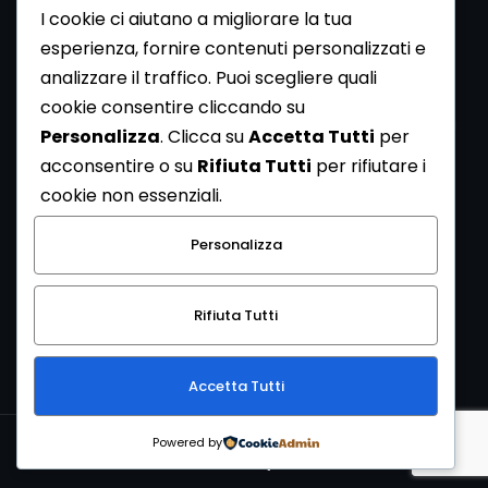
I cookie ci aiutano a migliorare la tua
esperienza, fornire contenuti personalizzati e
analizzare il traffico. Puoi scegliere quali
Newsletter
cookie consentire cliccando su
Se vuoi ricevere la Rivista gratuita di archeologia realizzata
Personalizza
. Clicca su
Accetta Tutti
per
dalla Redazione di ArcheoMedia iscriviti alla nostra
acconsentire o su
Rifiuta Tutti
per rifiutare i
Newsletter [
Clicca Qui
]
cookie non essenziali.
Con l'invio del messaggio l'utente dichiara di aver letto
Personalizza
l’informativa sulla privacy e di acconsentire al trattamento
dei propri dati personali.
Rifiuta Tutti
[
Informativa Privacy
]
Accetta Tutti
Copyright © 1999-2026
Mediares S.c.
PI 07341730013 - [
PRIVACY
Powered by
POLICY
]