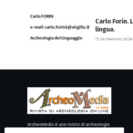
Carlo Forin. 
lingua.
24 Gennaio 2024
ArcheoMedia è una rivista di archeologia
ideata da Mediares S.c.