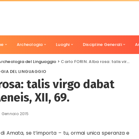
ne
Archeologia
Luoghi
Discipline Generali
A
Archeologia del Linguaggio
>
Carlo FORIN. Alba rosa: talis virgo dabat colores. Aeneis, XII, 69.
GIA DEL LINGUAGGIO
rosa: talis virgo dabat
eneis, XII, 69.
 Gennaio 2015
 di Amata, se t’importa – tu, ormai unica speranza e