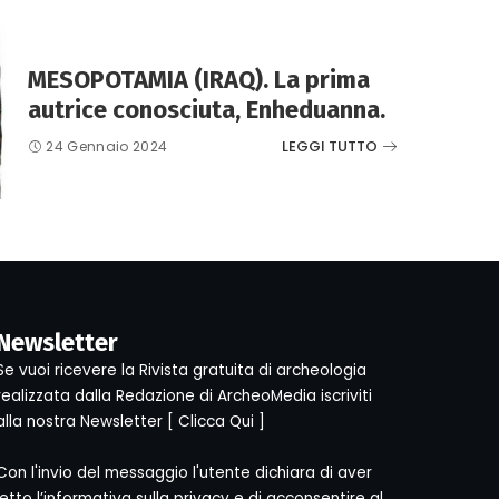
MESOPOTAMIA (IRAQ). La prima
autrice conosciuta, Enheduanna.
LEGGI TUTTO
24 Gennaio 2024
Newsletter
Se vuoi ricevere la Rivista gratuita di archeologia
realizzata dalla Redazione di ArcheoMedia iscriviti
alla nostra Newsletter [
Clicca Qui
]
Con l'invio del messaggio l'utente dichiara di aver
letto l’informativa sulla privacy e di acconsentire al