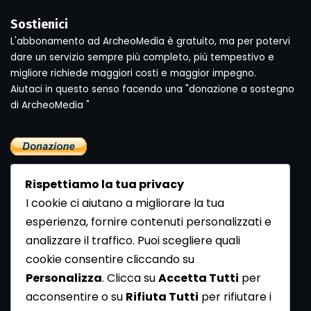
Sostienici
L'abbonamento ad ArcheoMedia è gratuito, ma per potervi
dare un servizio sempre più completo, più tempestivo e
migliore richiede maggiori costi e maggior impegno.
Aiutaci in questo senso facendo una "donazione a sostegno
di ArcheoMedia "
Rispettiamo la tua privacy
I cookie ci aiutano a migliorare la tua
esperienza, fornire contenuti personalizzati e
analizzare il traffico. Puoi scegliere quali
Newsletter
cookie consentire cliccando su
Se vuoi ricevere la Rivista gratuita di archeologia realizzata
Personalizza
. Clicca su
Accetta Tutti
per
dalla Redazione di ArcheoMedia iscriviti alla nostra
acconsentire o su
Rifiuta Tutti
per rifiutare i
Newsletter [
Clicca Qui
]