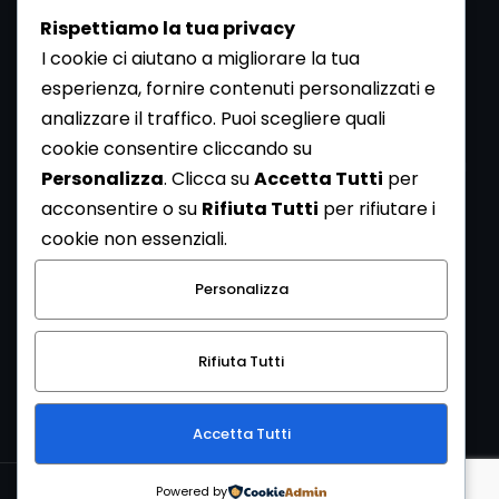
Rispettiamo la tua privacy
I cookie ci aiutano a migliorare la tua
esperienza, fornire contenuti personalizzati e
analizzare il traffico. Puoi scegliere quali
Newsletter
cookie consentire cliccando su
Se vuoi ricevere la Rivista gratuita di archeologia realizzata
Personalizza
. Clicca su
Accetta Tutti
per
dalla Redazione di ArcheoMedia iscriviti alla nostra
acconsentire o su
Rifiuta Tutti
per rifiutare i
Newsletter [
Clicca Qui
]
cookie non essenziali.
Con l'invio del messaggio l'utente dichiara di aver letto
Personalizza
l’informativa sulla privacy e di acconsentire al trattamento
dei propri dati personali.
Rifiuta Tutti
[
Informativa Privacy
]
Accetta Tutti
Copyright © 1999-2026
Mediares S.c.
PI 07341730013 - [
PRIVACY
Powered by