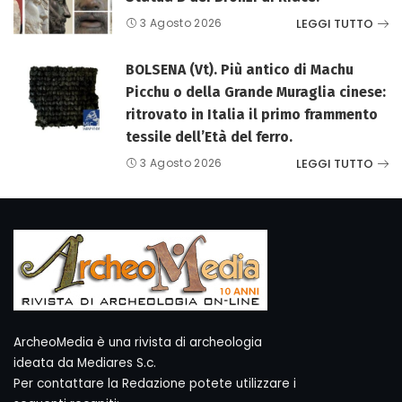
LEGGI TUTTO
3 Agosto 2026
BOLSENA (Vt). Più antico di Machu
Picchu o della Grande Muraglia cinese:
ritrovato in Italia il primo frammento
tessile dell’Età del ferro.
LEGGI TUTTO
3 Agosto 2026
ArcheoMedia è una rivista di archeologia
ideata da Mediares S.c.
Per contattare la Redazione potete utilizzare i