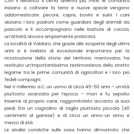
Con il Neolitico il clima diventa più mite, le comunità
iniziano a coltivare la terra e nuove specie vengono
addomesticate: pecore, capre, bovini e suini. I cani
aiutano i loro padroni come guardiani degli animali da
pascolo e li accompagnano nelle battute di caccia,
un’attività ancora ampiamente praticata.
La località di Valdaro, che grazie alle scoperte degli ultimi
anni si è rivelata di eccezionale importanza per la
ricostruzione della storia del territorio mantovano, ha
restituito un’importantissima testimonianza dello stretto
legame tra le prime comunità di agricoltori e i loro più
fedeli compagni.
Nel V millennio a.C. un uomo di circa 45-50 anni – un’età
piuttosto avanzata per l’epoca – morì e fu sepolto
insieme al proprio cane, raggomitolato accanto ai suoi
piedi. Era un cagnolino di taglia piuttosto piccola (40
centimetri al garrese) e di circa un anno-un anno e
mezzo di età.
Le analisi condotte sulle ossa hanno dimostrato che