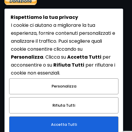
Rispettiamo la tua privacy
I cookie ci aiutano a migliorare la tua
esperienza, fornire contenuti personalizzati e
analizzare il traffico. Puoi scegliere quali
Newsletter
cookie consentire cliccando su
Se vuoi ricevere la Rivista gratuita di archeologia realizzata
Personalizza
. Clicca su
Accetta Tutti
per
dalla Redazione di ArcheoMedia iscriviti alla nostra
acconsentire o su
Rifiuta Tutti
per rifiutare i
Newsletter [
Clicca Qui
]
cookie non essenziali.
Con l'invio del messaggio l'utente dichiara di aver letto
Personalizza
l’informativa sulla privacy e di acconsentire al trattamento
dei propri dati personali.
Rifiuta Tutti
[
Informativa Privacy
]
Accetta Tutti