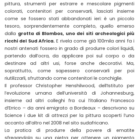
pittura, strumenti per estrarre e mescolare pigmenti
colorati, contenitori per conservarli, lasciati insieme
come se fossero stati abbandonati ieri: è un piccolo
tesoro, sorprendentemente completo, quello emerso
dalla
grotta di Blombos, uno dei siti archeologici più
ricchi del Sud Africa.
E rivela come già 100mila anni fa i
nostri antenati fossero in grado di produrre colori liquidi,
partendo dall’ocra, da applicare poi sul corpo o da
destinare ad altri usi, forse anche decorativi. Ma,
soprattutto, come sapessero conservarli per poi
riutilizzarli, sfruttando come contenitori le conchiglie.
Il professor Christopher Henshilwood, dell’Istituto per
l’evoluzione umana dell’università di Johannesburg,
insieme ad altri colleghi fra cui l’italiano Francesco
d’Errico – da anni emigrato a Bordeaux – descrivono su
Science i due kit di attrezzi per la pittura scoperti l’uno
accanto all’altro nel 2008 nel sito sudafricano.
La pratica di produrre della povere di ematite
sfregandola su una pietra per ottenere un pigmento