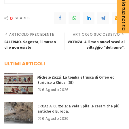
Segnala la tua notizia
0
SHARES
ARTICOLO PRECEDENTE
ARTICOLO SUCCESSIVO
PALERMO. Segesta, il museo
VICENZA. A Fimon nuovi scavi al
che non esiste.
villaggio “del rame”.
ULTIMI ARTICOLI
Michele Zazzi. La tomba etrusca di Orfeo ed
Euridice a Chiusi (SI).
6 Agosto 2026
CROAZIA. Curzola: a Vela Spila le ceramiche più
antiche d’Europa.
6 Agosto 2026