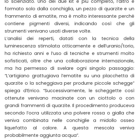
lo scienziato. Uno dei due kit è più completo, l’altro è
formato solo dalla conchiglia, un pezzo di quarzite e un
frammento di ematite, ma è molto interessante perché
contiene pigmenti diversi, indicando così che gli
strumenti venivano usati diverse volte.
L’analisi dei reperti, datati con la tecnica della
luminescenza stimolata otticamente e dell’uranio/torio,
ha richiesto anni e l’uso di tecniche e strumenti molto
sofisticati, oltre che una collaborazione internazionale,
ma ha permesso di svelare ogni singolo passaggio:
“L’artigiano grattugiava l’ematite su una placchetta di
quarzite o la scheggiava per produrre piccole schegge”
spiega d’Errico. “Successivamente, le scheggette così
ottenute venivano macinate con un ciottolo o con
grandi frammenti di quarzite. Il procedimento produceva
secondo l’ocra utilizzata una polvere rossa o gialla che
veniva combinata nelle conchiglie a midollo osseo
liquefatto al calore. A questa mescola veniva
probabilmente aggiunta acqua”.