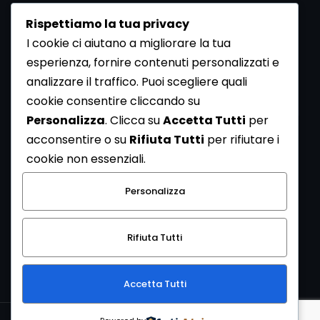
Rispettiamo la tua privacy
I cookie ci aiutano a migliorare la tua
esperienza, fornire contenuti personalizzati e
analizzare il traffico. Puoi scegliere quali
Newsletter
cookie consentire cliccando su
Se vuoi ricevere la Rivista gratuita di archeologia realizzata
Personalizza
. Clicca su
Accetta Tutti
per
dalla Redazione di ArcheoMedia iscriviti alla nostra
acconsentire o su
Rifiuta Tutti
per rifiutare i
Newsletter [
Clicca Qui
]
cookie non essenziali.
Con l'invio del messaggio l'utente dichiara di aver letto
Personalizza
l’informativa sulla privacy e di acconsentire al trattamento
dei propri dati personali.
Rifiuta Tutti
[
Informativa Privacy
]
Accetta Tutti