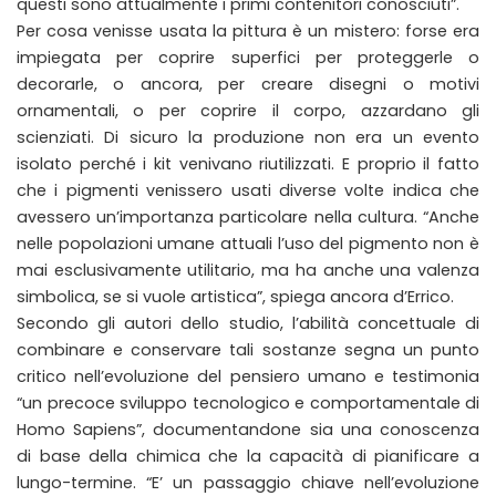
questi sono attualmente i primi contenitori conosciuti”.
Per cosa venisse usata la pittura è un mistero: forse era
impiegata per coprire superfici per proteggerle o
decorarle, o ancora, per creare disegni o motivi
ornamentali, o per coprire il corpo, azzardano gli
scienziati. Di sicuro la produzione non era un evento
isolato perché i kit venivano riutilizzati. E proprio il fatto
che i pigmenti venissero usati diverse volte indica che
avessero un’importanza particolare nella cultura. “Anche
nelle popolazioni umane attuali l’uso del pigmento non è
mai esclusivamente utilitario, ma ha anche una valenza
simbolica, se si vuole artistica”, spiega ancora d’Errico.
Secondo gli autori dello studio, l’abilità concettuale di
combinare e conservare tali sostanze segna un punto
critico nell’evoluzione del pensiero umano e testimonia
“un precoce sviluppo tecnologico e comportamentale di
Homo Sapiens”, documentandone sia una conoscenza
di base della chimica che la capacità di pianificare a
lungo-termine. “E’ un passaggio chiave nell’evoluzione