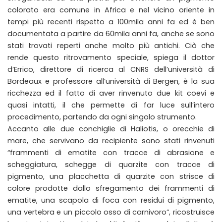
colorato era comune in Africa e nel vicino oriente in
tempi più recenti rispetto a 100mila anni fa ed è ben
documentata a partire da 60mila anni fa, anche se sono
stati trovati reperti anche molto più antichi. Ciò che
rende questo ritrovamento speciale, spiega il dottor
d’Errico, direttore di ricerca al CNRS dell’università di
Bordeaux e professore all’università di Bergen, è la sua
ricchezza ed il fatto di aver rinvenuto due kit coevi e
quasi intatti, il che permette di far luce sull’intero
procedimento, partendo da ogni singolo strumento.
Accanto alle due conchiglie di Haliotis, o orecchie di
mare, che servivano da recipiente sono stati rinvenuti
“frammenti di ematite con tracce di abrasione e
scheggiatura, schegge di quarzite con tracce di
pigmento, una placchetta di quarzite con strisce di
colore prodotte dallo sfregamento dei frammenti di
ematite, una scapola di foca con residui di pigmento,
una vertebra e un piccolo osso di carnivoro”, ricostruisce