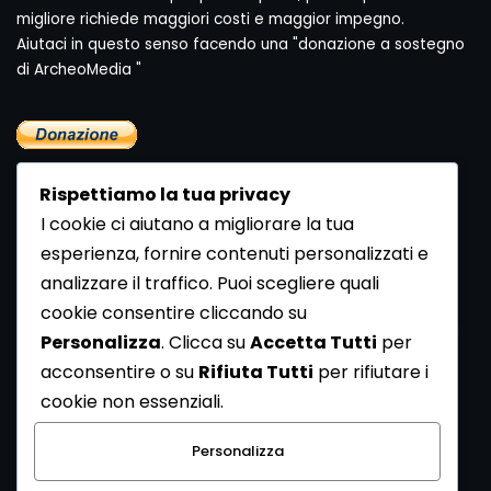
migliore richiede maggiori costi e maggior impegno.
Aiutaci in questo senso facendo una "donazione a sostegno
di ArcheoMedia "
Rispettiamo la tua privacy
I cookie ci aiutano a migliorare la tua
esperienza, fornire contenuti personalizzati e
analizzare il traffico. Puoi scegliere quali
Newsletter
cookie consentire cliccando su
Se vuoi ricevere la Rivista gratuita di archeologia realizzata
Personalizza
. Clicca su
Accetta Tutti
per
dalla Redazione di ArcheoMedia iscriviti alla nostra
acconsentire o su
Rifiuta Tutti
per rifiutare i
Newsletter [
Clicca Qui
]
cookie non essenziali.
Con l'invio del messaggio l'utente dichiara di aver letto
Personalizza
l’informativa sulla privacy e di acconsentire al trattamento
dei propri dati personali.