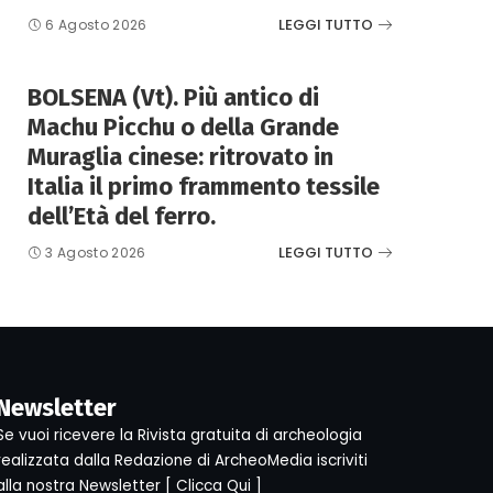
LEGGI TUTTO
6 Agosto 2026
BOLSENA (Vt). Più antico di
Machu Picchu o della Grande
Muraglia cinese: ritrovato in
Italia il primo frammento tessile
dell’Età del ferro.
LEGGI TUTTO
3 Agosto 2026
Newsletter
Se vuoi ricevere la Rivista gratuita di archeologia
realizzata dalla Redazione di ArcheoMedia iscriviti
alla nostra Newsletter [
Clicca Qui
]