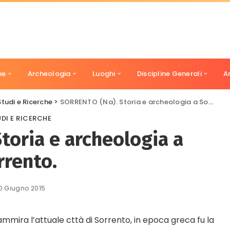
ne
Archeologia
Luoghi
Discipline Generali
A
Studi e Ricerche
>
SORRENTO (Na). Storia e archeologia a Sorrento.
DI E RICERCHE
toria e archeologia a
rrento.
0 Giugno 2015
ammira l’attuale cttà di Sorrento, in epoca greca fu la