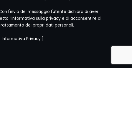
Con l'invio del messaggio l'utente dichiara di aver
letto l’informativa sulla privacy e di acconsentire al
trattamento dei propri dati personali.
[
Informativa Privacy
]
CY
]