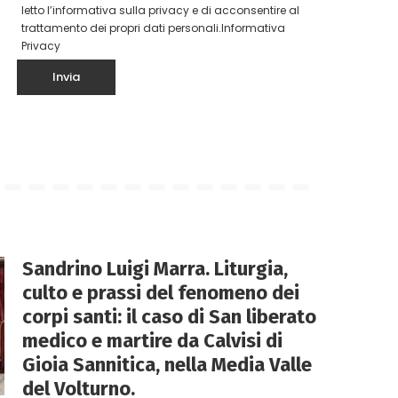
letto l’informativa sulla privacy e di acconsentire al
trattamento dei propri dati personali.
Informativa
Privacy
Sandrino Luigi Marra. Liturgia,
culto e prassi del fenomeno dei
corpi santi: il caso di San liberato
medico e martire da Calvisi di
Gioia Sannitica, nella Media Valle
del Volturno.