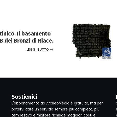
tinico. Il basamento
B dei Bronzi di Riace.
LEGGI TUTTO
Sostienici
L'abbonamento ad ArcheoMedia è gratuito, ma per
potervi dare un servizio sempre più completo, più
tempestivo e migliore richiede maggiori costi e