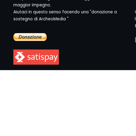
maggior impegno.
Aiutaci in questo senso facendo una "donazione a
sostegno di ArcheoMedia "
yright © 1999-2026
Mediares S.c.
PI 07341730013 - [
PRIVACY POLI