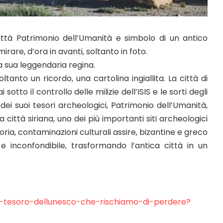
ittà Patrimonio dell’Umanità e simbolo di un antico
rare, d’ora in avanti, soltanto in foto.
la sua leggendaria regina.
anto un ricordo, una cartolina ingiallita. La città di
tto il controllo delle milizie dell’ISIS e le sorti degli
dei suoi tesori archeologici, Patrimonio dell’Umanità,
ittà siriana, uno dei più importanti siti archeologici
toria, contaminazioni culturali assire, bizantine e greco
 inconfondibile, trasformando l’antica città in un
-il-tesoro-dellunesco-che-rischiamo-di-perdere?