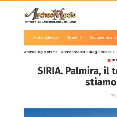
ArcheoMedia
Eventi
Documentazio
Archeologia online - Archeomedia
>
Blog
>
Indice
>
BE
SIRIA. Palmira, il
stiamo
2