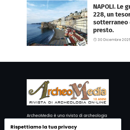
NAPOLI. Le gr
228, un teso
sotterraneo 
presto.
30 Dicembre 202
ArcheoMedia è una rivista di archeologia
ideata da Mediares S.c.
Rispettiamo la tua privacy
Per contattare la Redazione potete utilizzare i