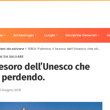
ne
Archeologia
Luoghi
Discipline Generali
A
Beni da salvare
>
SIRIA. Palmira, il tesoro dell’Unesco che stiamo perdendo.
NI DA SALVARE
 tesoro dell’Unesco che
 perdendo.
1 Giugno 2015