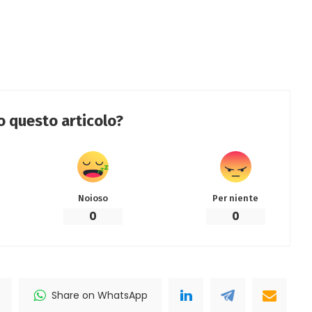
to questo articolo?
Noioso
Per niente
0
0
Share on WhatsApp