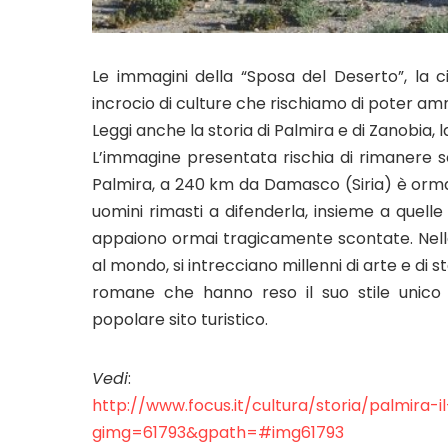
Le immagini della “Sposa del Deserto”, la c
incrocio di culture che rischiamo di poter ammi
Leggi anche la storia di Palmira e di Zanobia, 
L’immagine presentata rischia di rimanere solt
Palmira, a 240 km da Damasco (Siria) è ormai so
uomini rimasti a difenderla, insieme a quelle 
appaiono ormai tragicamente scontate. Nella c
al mondo, si intrecciano millenni di arte e di s
romane che hanno reso il suo stile unico e
popolare sito turistico.
Vedi
:
http://www.focus.it/cultura/storia/palmira
gimg=61793&gpath=#img61793