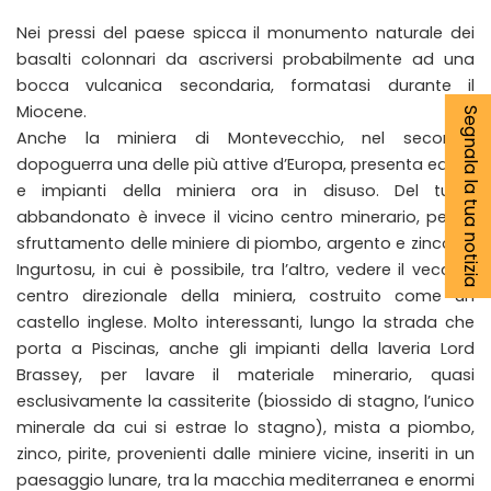
Nei pressi del paese spicca il monumento naturale dei
basalti colonnari da ascriversi probabilmente ad una
bocca vulcanica secondaria, formatasi durante il
Miocene.
Segnala la tua notizia
Anche la miniera di Montevecchio, nel secondo
dopoguerra una delle più attive d’Europa, presenta edifici
e impianti della miniera ora in disuso. Del tutto
abbandonato è invece il vicino centro minerario, per lo
sfruttamento delle miniere di piombo, argento e zinco, di
Ingurtosu, in cui è possibile, tra l’altro, vedere il vecchio
centro direzionale della miniera, costruito come un
castello inglese. Molto interessanti, lungo la strada che
porta a Piscinas, anche gli impianti della laveria Lord
Brassey, per lavare il materiale minerario, quasi
esclusivamente la cassiterite (biossido di stagno, l’unico
minerale da cui si estrae lo stagno), mista a piombo,
zinco, pirite, provenienti dalle miniere vicine, inseriti in un
paesaggio lunare, tra la macchia mediterranea e enormi