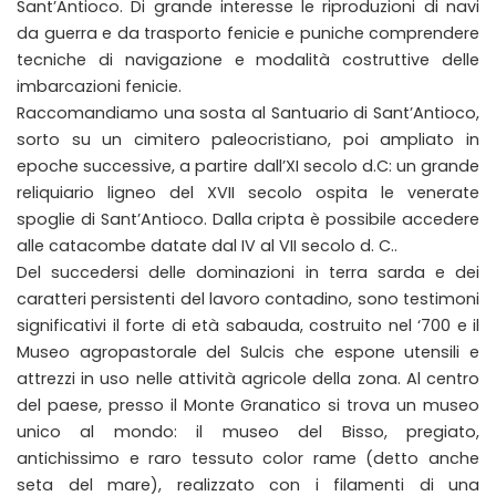
Sant’Antioco. Di grande interesse le riproduzioni di navi
da guerra e da trasporto fenicie e puniche comprendere
tecniche di navigazione e modalità costruttive delle
imbarcazioni fenicie.
Raccomandiamo una sosta al Santuario di Sant’Antioco,
sorto su un cimitero paleocristiano, poi ampliato in
epoche successive, a partire dall’XI secolo d.C: un grande
reliquiario ligneo del XVII secolo ospita le venerate
spoglie di Sant’Antioco. Dalla cripta è possibile accedere
alle catacombe datate dal IV al VII secolo d. C..
Del succedersi delle dominazioni in terra sarda e dei
caratteri persistenti del lavoro contadino, sono testimoni
significativi il forte di età sabauda, costruito nel ‘700 e il
Museo agropastorale del Sulcis che espone utensili e
attrezzi in uso nelle attività agricole della zona. Al centro
del paese, presso il Monte Granatico si trova un museo
unico al mondo: il museo del Bisso, pregiato,
antichissimo e raro tessuto color rame (detto anche
seta del mare), realizzato con i filamenti di una