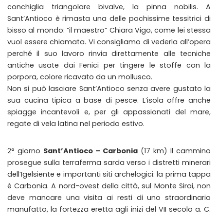
conchiglia triangolare bivalve, la pinna nobilis. A
Sant’Antioco è rimasta una delle pochissime tessitrici di
bisso al mondo: “il maestro” Chiara Vigo, come lei stessa
vuol essere chiamata. Vi consigliamo di vederla all’opera
perché il suo lavoro rinvia direttamente alle tecniche
antiche usate dai Fenici per tingere le stoffe con la
porpora, colore ricavato da un mollusco.
Non si può lasciare Sant’Antioco senza avere gustato la
sua cucina tipica a base di pesce. L’isola offre anche
spiagge incantevoli e, per gli appassionati del mare,
regate di vela latina nel periodo estivo.
2° giorno
Sant’Antioco – Carbonia
(17 km) Il cammino
prosegue sulla terraferma sarda verso i distretti minerari
dell’Igelsiente e importanti siti archelogici: la prima tappa
è Carbonia. A nord-ovest della città, sul Monte Sirai, non
deve mancare una visita ai resti di uno straordinario
manufatto, la fortezza eretta agli inizi del VII secolo a. C.