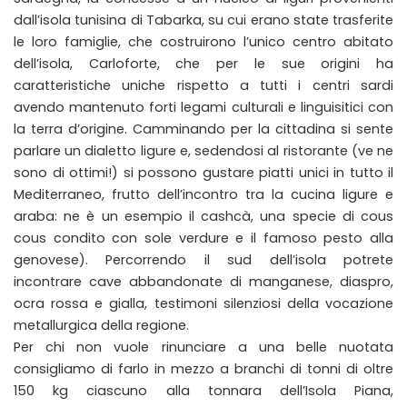
dall’isola tunisina di Tabarka, su cui erano state trasferite
le loro famiglie, che costruirono l’unico centro abitato
dell’isola, Carloforte, che per le sue origini ha
caratteristiche uniche rispetto a tutti i centri sardi
avendo mantenuto forti legami culturali e linguisitici con
la terra d’origine. Camminando per la cittadina si sente
parlare un dialetto ligure e, sedendosi al ristorante (ve ne
sono di ottimi!) si possono gustare piatti unici in tutto il
Mediterraneo, frutto dell’incontro tra la cucina ligure e
araba: ne è un esempio il cashcà, una specie di cous
cous condito con sole verdure e il famoso pesto alla
genovese). Percorrendo il sud dell’isola potrete
incontrare cave abbandonate di manganese, diaspro,
ocra rossa e gialla, testimoni silenziosi della vocazione
metallurgica della regione.
Per chi non vuole rinunciare a una belle nuotata
consigliamo di farlo in mezzo a branchi di tonni di oltre
150 kg ciascuno alla tonnara dell’Isola Piana,