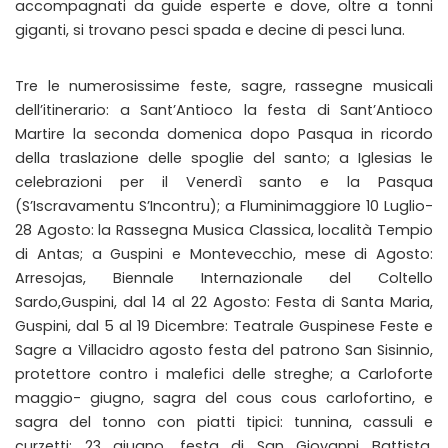
accompagnati da guide esperte e dove, oltre a tonni
giganti, si trovano pesci spada e decine di pesci luna.
Tre le numerosissime feste, sagre, rassegne musicali
dell’itinerario: a Sant’Antioco la festa di Sant’Antioco
Martire la seconda domenica dopo Pasqua in ricordo
della traslazione delle spoglie del santo; a Iglesias le
celebrazioni per il Venerdì santo e la Pasqua
(S’Iscravamentu S’Incontru); a Fluminimaggiore 10 Luglio-
28 Agosto: la Rassegna Musica Classica, località Tempio
di Antas; a Guspini e Montevecchio, mese di Agosto:
Arresojas, Biennale Internazionale del Coltello
Sardo,Guspini, dal 14 al 22 Agosto: Festa di Santa Maria,
Guspini, dal 5 al 19 Dicembre: Teatrale Guspinese Feste e
Sagre a Villacidro agosto festa del patrono San Sisinnio,
protettore contro i malefici delle streghe; a Carloforte
maggio- giugno, sagra del cous cous carlofortino, e
sagra del tonno con piatti tipici: tunnina, cassuli e
curzetti; 23 giugno, festa di San Giovanni Battista,