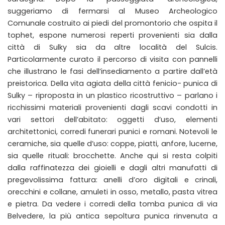
suggeriamo di fermarsi al Museo Archeologico
Comunale costruito ai piedi del promontorio che ospita il
tophet, espone numerosi reperti provenienti sia dalla
città di Sulky sia da altre località del Sulcis.
Particolarmente curato il percorso di visita con pannelli
che illustrano le fasi dell’insediamento a partire dall’età
preistorica. Della vita agiata della città fenicio- punica di
Sulky – riproposta in un plastico ricostruttivo – parlano i
ricchissimi materiali provenienti dagli scavi condotti in
vari settori dell’abitato: oggetti d’uso, elementi
architettonici, corredi funerari punici e romani. Notevoli le
ceramiche, sia quelle d’uso: coppe, piatti, anfore, lucerne,
sia quelle rituali: brocchette. Anche qui si resta colpiti
dalla raffinatezza dei gioielli e dagli altri manufatti di
pregevolissima fattura: anelli d’oro digitali e crinali,
orecchini e collane, amuleti in osso, metallo, pasta vitrea
e pietra. Da vedere i corredi della tomba punica di via
Belvedere, la più antica sepoltura punica rinvenuta a