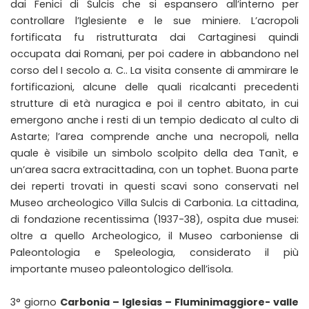
dai Fenici di Sulcis che si espansero all’interno per
controllare l’Iglesiente e le sue miniere. L’acropoli
fortificata fu ristrutturata dai Cartaginesi quindi
occupata dai Romani, per poi cadere in abbandono nel
corso del I secolo a. C.. La visita consente di ammirare le
fortificazioni, alcune delle quali ricalcanti precedenti
strutture di età nuragica e poi il centro abitato, in cui
emergono anche i resti di un tempio dedicato al culto di
Astarte; l’area comprende anche una necropoli, nella
quale è visibile un simbolo scolpito della dea Tanìt, e
un’area sacra extracittadina, con un tophet. Buona parte
dei reperti trovati in questi scavi sono conservati nel
Museo archeologico Villa Sulcis di Carbonia. La cittadina,
di fondazione recentissima (1937-38), ospita due musei:
oltre a quello Archeologico, il Museo carboniense di
Paleontologia e Speleologia, considerato il più
importante museo paleontologico dell’isola.
3° giorno
Carbonia – Iglesias – Fluminimaggiore- valle