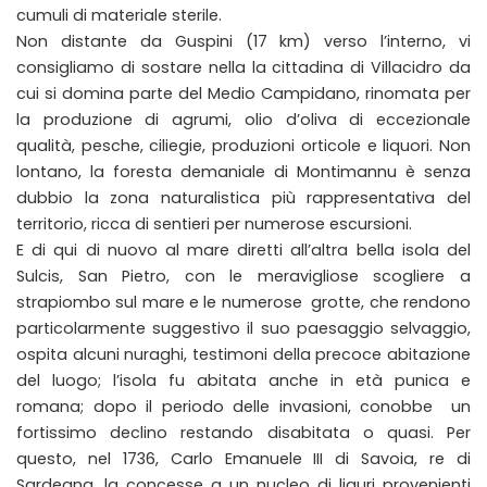
cumuli di materiale sterile.
Non distante da Guspini (17 km) verso l’interno, vi
consigliamo di sostare nella la cittadina di Villacidro da
cui si domina parte del Medio Campidano, rinomata per
la produzione di agrumi, olio d’oliva di eccezionale
qualità, pesche, ciliegie, produzioni orticole e liquori. Non
lontano, la foresta demaniale di Montimannu è senza
dubbio la zona naturalistica più rappresentativa del
territorio, ricca di sentieri per numerose escursioni.
E di qui di nuovo al mare diretti all’altra bella isola del
Sulcis, San Pietro, con le meravigliose scogliere a
strapiombo sul mare e le numerose grotte, che rendono
particolarmente suggestivo il suo paesaggio selvaggio,
ospita alcuni nuraghi, testimoni della precoce abitazione
del luogo; l’isola fu abitata anche in età punica e
romana; dopo il periodo delle invasioni, conobbe un
fortissimo declino restando disabitata o quasi. Per
questo, nel 1736, Carlo Emanuele III di Savoia, re di
Sardegna, la concesse a un nucleo di liguri provenienti