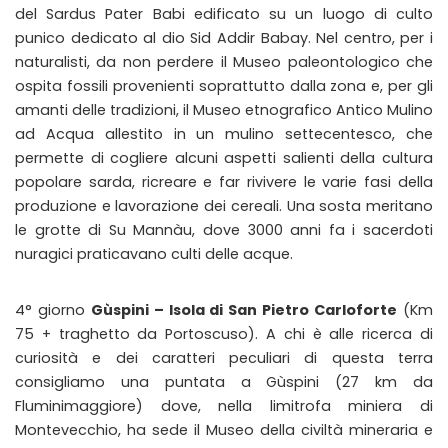
del Sardus Pater Babi edificato su un luogo di culto
punico dedicato al dio Sid Addir Babay. Nel centro, per i
naturalisti, da non perdere il Museo paleontologico che
ospita fossili provenienti soprattutto dalla zona e, per gli
amanti delle tradizioni, il Museo etnografico Antico Mulino
ad Acqua allestito in un mulino settecentesco, che
permette di cogliere alcuni aspetti salienti della cultura
popolare sarda, ricreare e far rivivere le varie fasi della
produzione e lavorazione dei cereali. Una sosta meritano
le grotte di Su Mannàu, dove 3000 anni fa i sacerdoti
nuragici praticavano culti delle acque.
4° giorno
Gùspini – Isola di San Pietro Carloforte
(Km
75 + traghetto da Portoscuso). A chi è alle ricerca di
curiosità e dei caratteri peculiari di questa terra
consigliamo una puntata a Gùspini (27 km da
Fluminimaggiore) dove, nella limitrofa miniera di
Montevecchio, ha sede il Museo della civiltà mineraria e