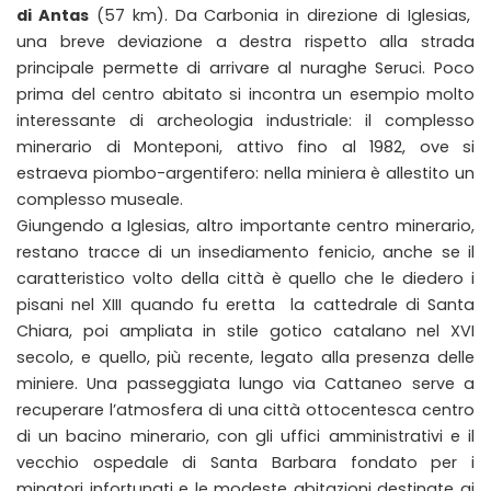
di Antas
(57 km). Da Carbonia in direzione di Iglesias,
una breve deviazione a destra rispetto alla strada
principale permette di arrivare al nuraghe Seruci. Poco
prima del centro abitato si incontra un esempio molto
interessante di archeologia industriale: il complesso
minerario di Monteponi, attivo fino al 1982, ove si
estraeva piombo-argentifero: nella miniera è allestito un
complesso museale.
Giungendo a Iglesias, altro importante centro minerario,
restano tracce di un insediamento fenicio, anche se il
caratteristico volto della città è quello che le diedero i
pisani nel XIII quando fu eretta la cattedrale di Santa
Chiara, poi ampliata in stile gotico catalano nel XVI
secolo, e quello, più recente, legato alla presenza delle
miniere. Una passeggiata lungo via Cattaneo serve a
recuperare l’atmosfera di una città ottocentesca centro
di un bacino minerario, con gli uffici amministrativi e il
vecchio ospedale di Santa Barbara fondato per i
minatori infortunati e le modeste abitazioni destinate ai