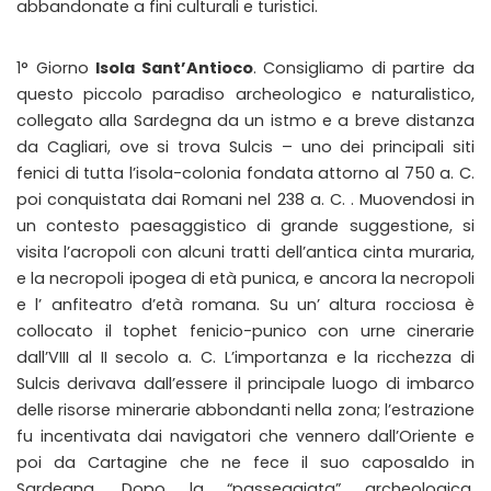
abbandonate a fini culturali e turistici.
1° Giorno
Isola Sant’Antioco
. Consigliamo di partire da
questo piccolo paradiso archeologico e naturalistico,
collegato alla Sardegna da un istmo e a breve distanza
da Cagliari, ove si trova Sulcis – uno dei principali siti
fenici di tutta l’isola-colonia fondata attorno al 750 a. C.
poi conquistata dai Romani nel 238 a. C. . Muovendosi in
un contesto paesaggistico di grande suggestione, si
visita l’acropoli con alcuni tratti dell’antica cinta muraria,
e la necropoli ipogea di età punica, e ancora la necropoli
e l’ anfiteatro d’età romana. Su un’ altura rocciosa è
collocato il tophet fenicio-punico con urne cinerarie
dall’VIII al II secolo a. C. L’importanza e la ricchezza di
Sulcis derivava dall’essere il principale luogo di imbarco
delle risorse minerarie abbondanti nella zona; l’estrazione
fu incentivata dai navigatori che vennero dall’Oriente e
poi da Cartagine che ne fece il suo caposaldo in
Sardegna. Dopo la “passeggiata” archeologica,