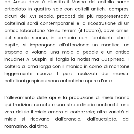
ad Arbus dove è allestito il Museo del coltello sardo
articolato in quattro sale con coltelli antichi, compresi
alcuni del XVI secolo, prodotti dei più rappresentativi
coltellinai sardi contemporanei e la ricostruzione di un
antico laboratorio “de su ferreri” (il fabbro), dove arnesi
del secolo scorso, in armonia con l’ambiente che li
ospita, si impongono all’attenzione: un mantice, un
trapano a volano, una mola a pedale e un antico
incudine! A Gùspini si forgia la notissima Guspinesa, il
coltello a lama larga con il manico in corno di montone
leggermente ricurvo. I pezzi realizzati dai maestri
coltellinai guspinesi sono autentiche opere d’arte.
L’allevamento delle api e la produzione di miele hanno
qui tradizioni remote e una straordinaria continuità: una
vera delizia il miele amaro di corbezzolo; altre varietà di
miele si ricavano dall’arancio, dall’eucalipto, dal
rosmarino, dal timo.