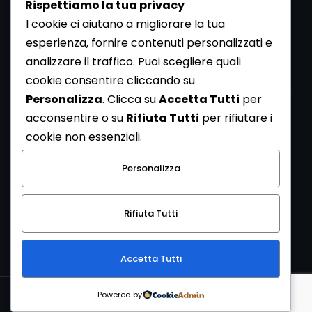
Rispettiamo la tua privacy
I cookie ci aiutano a migliorare la tua
esperienza, fornire contenuti personalizzati e
analizzare il traffico. Puoi scegliere quali
Newsletter
cookie consentire cliccando su
Se vuoi ricevere la Rivista gratuita di archeologia realizzata
Personalizza
. Clicca su
Accetta Tutti
per
dalla Redazione di ArcheoMedia iscriviti alla nostra
acconsentire o su
Rifiuta Tutti
per rifiutare i
Newsletter [
Clicca Qui
]
cookie non essenziali.
Con l'invio del messaggio l'utente dichiara di aver letto
Personalizza
l’informativa sulla privacy e di acconsentire al trattamento
dei propri dati personali.
Rifiuta Tutti
[
Informativa Privacy
]
Accetta Tutti
Copyright © 1999-2026
Mediares S.c.
PI 07341730013 - [
PRIVACY
Powered by
POLICY
]