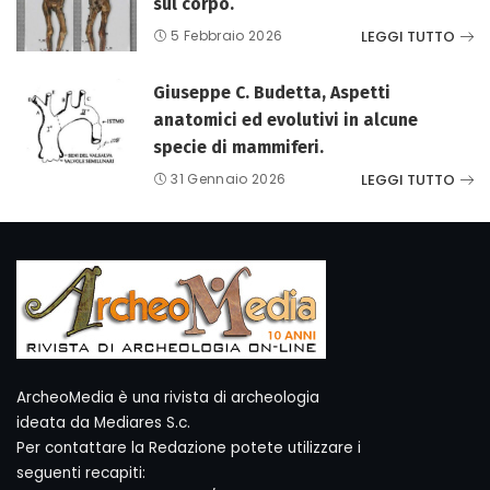
sul corpo.
LEGGI TUTTO
5 Febbraio 2026
Giuseppe C. Budetta, Aspetti
anatomici ed evolutivi in alcune
specie di mammiferi.
LEGGI TUTTO
31 Gennaio 2026
ArcheoMedia è una rivista di archeologia
ideata da Mediares S.c.
Per contattare la Redazione potete utilizzare i
seguenti recapiti: