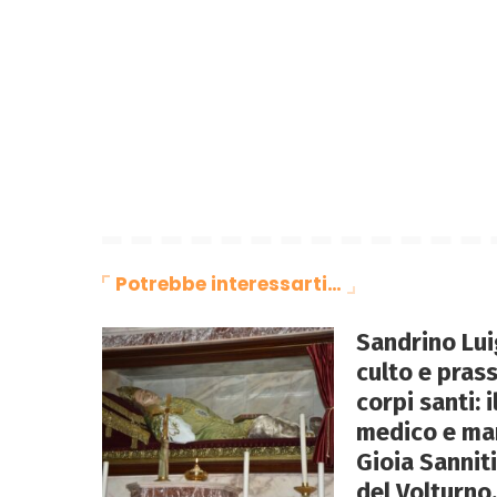
Potrebbe interessarti…
Sandrino Luig
culto e pras
corpi santi: 
medico e mart
Gioia Sanniti
del Volturno.