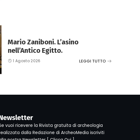
Mario Zaniboni. L’asino
nell’Antico Egitto.
LEGGI TUTTO
1 Agosto 2026
Newsletter
Se vuoi ricevere la Rivista gratuita di archeologia
realizzata dalla Redazione di ArcheoMedia iscriviti
alla nostra Newsletter [
Clicca Qui
]