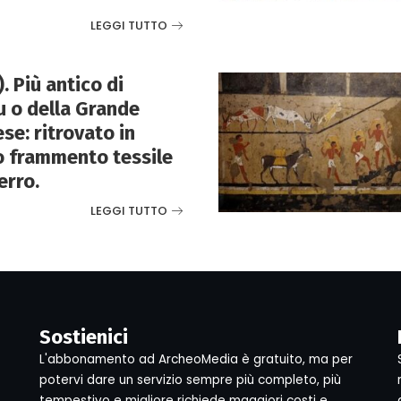
LEGGI TUTTO
. Più antico di
 o della Grande
se: ritrovato in
mo frammento tessile
erro.
LEGGI TUTTO
Sostienici
L'abbonamento ad ArcheoMedia è gratuito, ma per
potervi dare un servizio sempre più completo, più
tempestivo e migliore richiede maggiori costi e