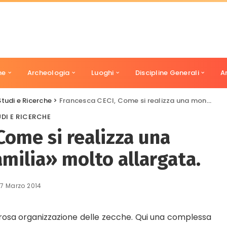
ne
Archeologia
Luoghi
Discipline Generali
A
Studi e Ricerche
>
Francesca CECI, Come si realizza una moneta/2 – Una «familia» molto allargata.
DI E RICERCHE
Come si realizza una
milia» molto allargata.
17 Marzo 2014
orosa organizzazione delle zecche. Qui una complessa