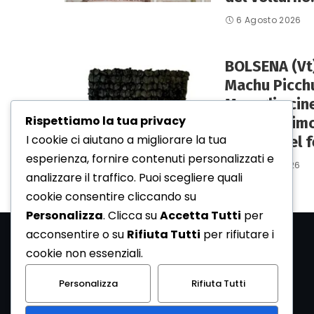
6 Agosto 2026
BOLSENA (Vt)
Machu Picchu
Muraglia cine
Rispettiamo la tua privacy
Italia il pri
I cookie ci aiutano a migliorare la tua
dell’Età del f
esperienza, fornire contenuti personalizzati e
3 Agosto 2026
analizzare il traffico. Puoi scegliere quali
cookie consentire cliccando su
Personalizza
. Clicca su
Accetta Tutti
per
acconsentire o su
Rifiuta Tutti
per rifiutare i
cookie non essenziali.
Personalizza
Rifiuta Tutti