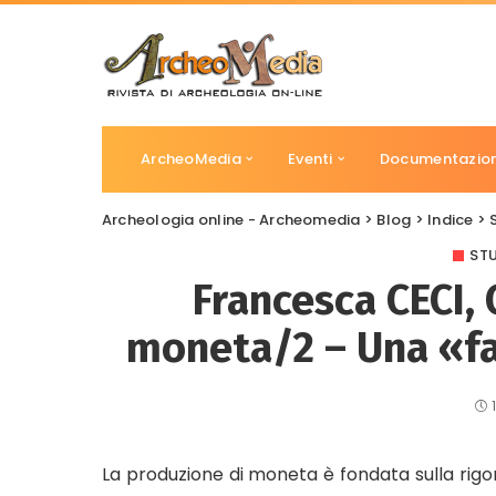
ArcheoMedia
Eventi
Documentazio
Archeologia online - Archeomedia
>
Blog
>
Indice
>
STU
Francesca CECI, 
moneta/2 – Una «fa
La produzione di moneta è fondata sulla rig