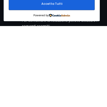
Accetta Tutti
ArcheoMedia è una rivista di archeologia
ideata da Mediares S.c.
Powered by
Per contattare la Redazione potete utilizzare i
seguenti recapiti:
Redazione ArcheoMedia c/o Mediares S.c.
Via Gioberti 80/D - 10128 Torino
Tel 011.5806363 - Fax 011.5808561
e-mail: redazione@archeomedia.net
http://www.mediares.to.it
http://www.didatticatorino.it
Cop