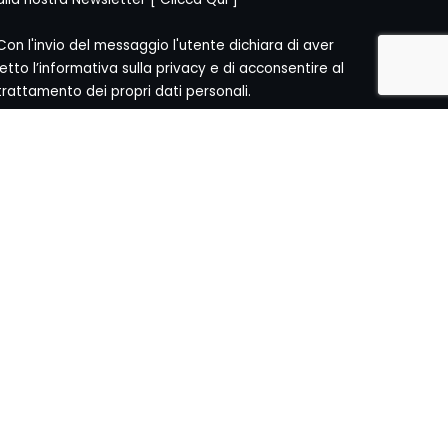
Con l'invio del messaggio l'utente dichiara di aver
letto l’informativa sulla privacy e di acconsentire al
trattamento dei propri dati personali.
[
Informativa Privacy
]
CY
]