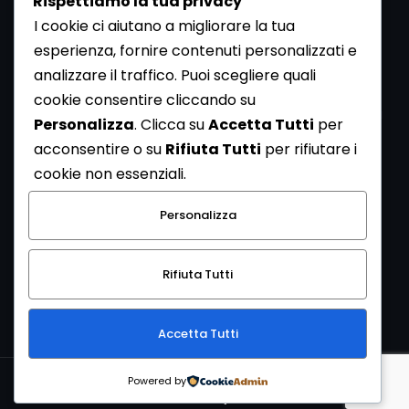
Rispettiamo la tua privacy
I cookie ci aiutano a migliorare la tua
esperienza, fornire contenuti personalizzati e
analizzare il traffico. Puoi scegliere quali
Newsletter
cookie consentire cliccando su
Se vuoi ricevere la Rivista gratuita di archeologia realizzata
Personalizza
. Clicca su
Accetta Tutti
per
dalla Redazione di ArcheoMedia iscriviti alla nostra
acconsentire o su
Rifiuta Tutti
per rifiutare i
Newsletter [
Clicca Qui
]
cookie non essenziali.
Con l'invio del messaggio l'utente dichiara di aver letto
Personalizza
l’informativa sulla privacy e di acconsentire al trattamento
dei propri dati personali.
Rifiuta Tutti
[
Informativa Privacy
]
Accetta Tutti
Copyright © 1999-2026
Mediares S.c.
PI 07341730013 - [
PRIVACY
Powered by
POLICY
]