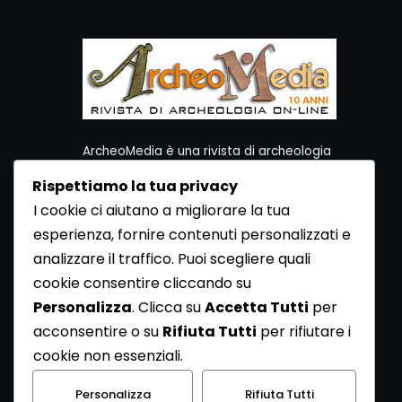
ArcheoMedia è una rivista di archeologia
ideata da Mediares S.c.
Rispettiamo la tua privacy
Per contattare la Redazione potete utilizzare i
I cookie ci aiutano a migliorare la tua
seguenti recapiti:
esperienza, fornire contenuti personalizzati e
Redazione ArcheoMedia c/o Mediares S.c.
Via Gioberti 80/D - 10128 Torino
analizzare il traffico. Puoi scegliere quali
Tel 011.5806363 - Fax 011.5808561
cookie consentire cliccando su
e-mail: redazione@archeomedia.net
Personalizza
. Clicca su
Accetta Tutti
per
http://www.mediares.to.it
acconsentire o su
Rifiuta Tutti
per rifiutare i
http://www.didatticatorino.it
cookie non essenziali.
Personalizza
Rifiuta Tutti