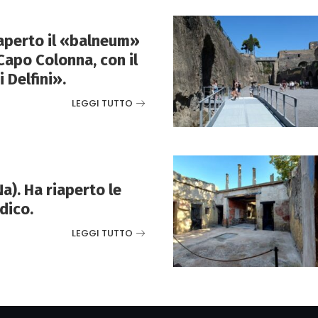
aperto il «balneum»
Capo Colonna, con il
 Delfini».
LEGGI TUTTO
). Ha riaperto le
idico.
LEGGI TUTTO