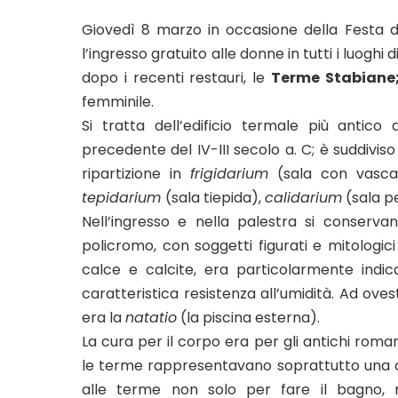
Giovedì 8 marzo in occasione della Festa de
l’ingresso gratuito alle donne in tutti i luoghi
dopo i recenti restauri, le
Terme Stabiane
femminile.
Si tratta dell’edificio termale più antico 
precedente del IV-III secolo a. C; è suddivis
ripartizione in
frigidarium
(sala con vasca
tepidarium
(sala tiepida),
calidarium
(sala pe
Nell’ingresso e nella palestra si conserva
policromo, con soggetti figurati e mitologici 
calce e calcite, era particolarmente indic
caratteristica resistenza all’umidità. Ad ove
era la
natatio
(la piscina esterna).
La cura per il corpo era per gli antichi rom
le terme rappresentavano soprattutto una oc
alle terme non solo per fare il bagno,