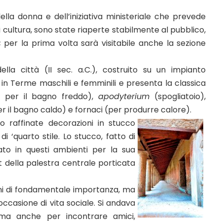
lla donna e dell’iniziativa ministeriale che prevede
 di cultura, sono state riaperte stabilmente al pubblico,
;
per la prima volta sarà visitabile anche la sezione
della città (II sec. a.C.), costruito su un impianto
o in Terme maschili e femminili e presenta la classica
 per il bagno freddo),
apodyterium
(spogliatoio),
r il bagno caldo) e fornaci (per produrre calore).
no raffinate decorazioni in stucco
di ‘quarto stile. Lo stucco, fatto di
ato in questi ambienti per la sua
st della palestra centrale porticata
ani di fondamentale importanza, ma
casione di vita sociale. Si andava
 ma anche per incontrare amici,