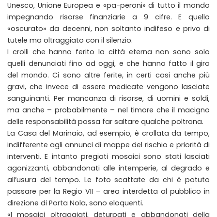
Unesco, Unione Europea e «pa-peroni» di tutto il mondo
impegnando risorse finanziarie a 9 cifre. E quello
«oscurato» da decenni, non soltanto indifeso e privo di
tutele ma oltraggiato con il silenzio.
I crolli che hanno ferito la città eterna non sono solo
quelli denunciati fino ad oggi, e che hanno fatto il giro
del mondo. Ci sono altre ferite, in certi casi anche più
gravi, che invece di essere medicate vengono lasciate
sanguinanti. Per mancanza di risorse, di uomini e soldi,
ma anche – probabilmente – nel timore che il macigno
delle responsabilità possa far saltare qualche poltrona.
La Casa del Marinaio, ad esempio, è crollata da tempo,
indifferente agli annunci di mappe del rischio e priorità di
interventi. E intanto pregiati mosaici sono stati lasciati
agonizzanti, abbandonati alle intemperie, al degrado e
all’usura del tempo. Le foto scattate da chi è potuto
passare per la Regio VII – area interdetta al pubblico in
direzione di Porta Nola, sono eloquenti.
«I mosaici oltraggiati, deturpati e abbandonati della