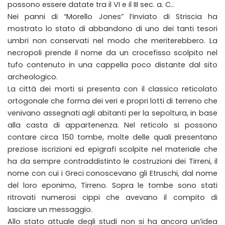
possono essere datate tra il VI e il III sec. a. C..
Nei panni di “Morello Jones” l’inviato di Striscia ha
mostrato lo stato di abbandono di uno dei tanti tesori
umbri non conservati nel modo che meriterebbero. La
necropoli prende il nome da un crocefisso scolpito nel
tufo contenuto in una cappella poco distante dal sito
archeologico.
La città dei morti si presenta con il classico reticolato
ortogonale che forma dei veri e propri lotti di terreno che
venivano assegnati agli abitanti per la sepoltura, in base
alla casta di appartenenza. Nel reticolo si possono
contare circa 150 tombe, molte delle quali presentano
preziose iscrizioni ed epigrafi scolpite nel materiale che
ha da sempre contraddistinto le costruzioni dei Tirreni, il
nome con cui i Greci conoscevano gli Etruschi, dal nome
del loro eponimo, Tirreno. Sopra le tombe sono stati
ritrovati numerosi cippi che avevano il compito di
lasciare un messaggio.
Allo stato attuale degli studi non si ha ancora un’idea