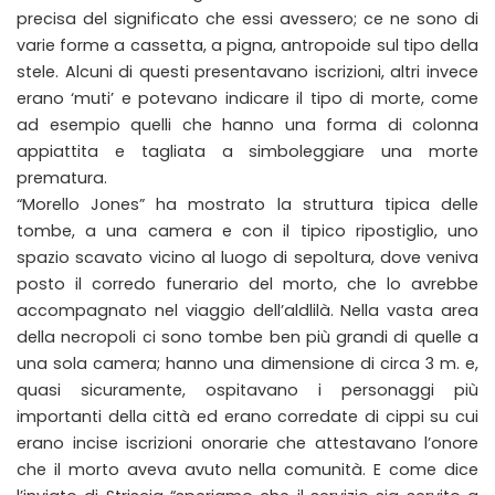
precisa del significato che essi avessero; ce ne sono di
varie forme a cassetta, a pigna, antropoide sul tipo della
stele. Alcuni di questi presentavano iscrizioni, altri invece
erano ‘muti’ e potevano indicare il tipo di morte, come
ad esempio quelli che hanno una forma di colonna
appiattita e tagliata a simboleggiare una morte
prematura.
“Morello Jones” ha mostrato la struttura tipica delle
tombe, a una camera e con il tipico ripostiglio, uno
spazio scavato vicino al luogo di sepoltura, dove veniva
posto il corredo funerario del morto, che lo avrebbe
accompagnato nel viaggio dell’aldlilà. Nella vasta area
della necropoli ci sono tombe ben più grandi di quelle a
una sola camera; hanno una dimensione di circa 3 m. e,
quasi sicuramente, ospitavano i personaggi più
importanti della città ed erano corredate di cippi su cui
erano incise iscrizioni onorarie che attestavano l’onore
che il morto aveva avuto nella comunità. E come dice