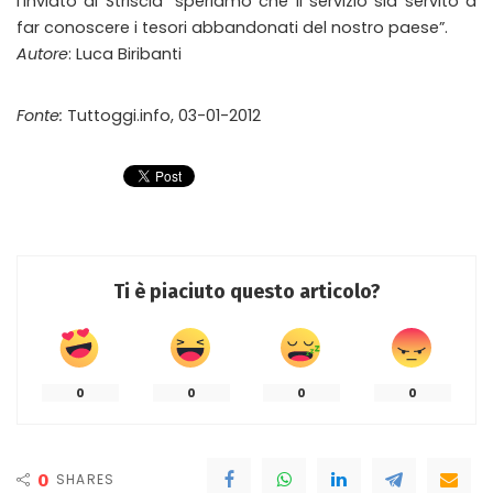
l’inviato di Striscia “speriamo che il servizio sia servito a
far conoscere i tesori abbandonati del nostro paese”.
Autore
: Luca Biribanti
Fonte:
Tuttoggi.info, 03-01-2012
Ti è piaciuto questo articolo?
0
0
0
0
0
SHARES