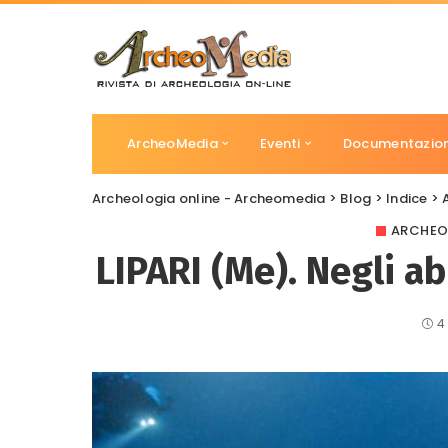
ArcheoMedia
Eventi
Documentazio
Archeologia online - Archeomedia
>
Blog
>
Indice
>
ARCHEO
LIPARI (Me). Negli abi
4