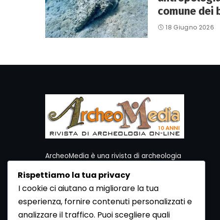
comune dei be
18 Giugno 2026
ArcheoMedia è una rivista di archeologia
ideata da Mediares S.c.
Rispettiamo la tua privacy
Per contattare la Redazione potete utilizzare i
I cookie ci aiutano a migliorare la tua
seguenti recapiti:
esperienza, fornire contenuti personalizzati e
Redazione ArcheoMedia c/o Mediares S.c.
Via Gioberti 80/D - 10128 Torino
analizzare il traffico. Puoi scegliere quali