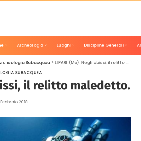
ne
Archeologia
Luoghi
Discipline Generali
A
Archeologia Subacquea
>
LIPARI (Me). Negli abissi, il relitto maledetto.
LOGIA SUBACQUEA
ssi, il relitto maledetto.
 Febbraio 2018