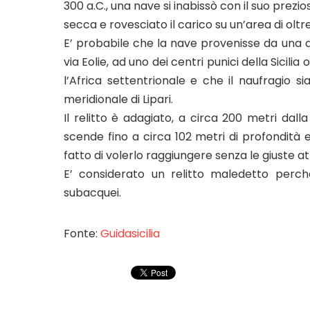
300 a.C., una nave si inabissò con il suo prez
secca e rovesciato il carico su un’area di oltr
E’ probabile che la nave provenisse da una del
via Eolie, ad uno dei centri punici della Sicil
l’Africa settentrionale e che il naufragio 
meridionale di Lipari.
Il relitto è adagiato, a circa 200 metri dall
scende fino a circa 102 metri di profondità
fatto di volerlo raggiungere senza le giuste a
E’ considerato un relitto maledetto perc
subacquei.
Fonte:
Guidasicilia