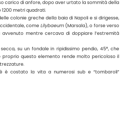
ioso carico di anfore, dopo aver urtato la sommità della
e 1200 metri quadrati.
le colonie greche della baia di Napoli e si dirigesse,
ia occidentale, come
Lilybaeum
(Marsala), o forse verso
sia avvenuto mentre cercava di doppiare l’estremità
a secca, su un fondale in ripidissimo pendio, 45°, che
 e proprio questo elemento rende molto pericoloso il
ttrezzature.
hè è costato la vita a numerosi sub e “tombaroli”