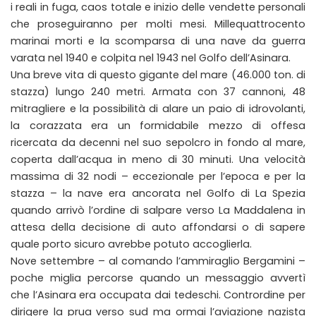
i reali in fuga, caos totale e inizio delle vendette personali
che proseguiranno per molti mesi. Millequattrocento
marinai morti e la scomparsa di una nave da guerra
varata nel 1940 e colpita nel 1943 nel Golfo dell’Asinara.
Una breve vita di questo gigante del mare (46.000 ton. di
stazza) lungo 240 metri. Armata con 37 cannoni, 48
mitragliere e la possibilità di alare un paio di idrovolanti,
la corazzata era un formidabile mezzo di offesa
ricercata da decenni nel suo sepolcro in fondo al mare,
coperta dall’acqua in meno di 30 minuti. Una velocità
massima di 32 nodi – eccezionale per l’epoca e per la
stazza – la nave era ancorata nel Golfo di La Spezia
quando arrivò l’ordine di salpare verso La Maddalena in
attesa della decisione di auto affondarsi o di sapere
quale porto sicuro avrebbe potuto accoglierla.
Nove settembre – al comando l’ammiraglio Bergamini –
poche miglia percorse quando un messaggio avvertì
che l’Asinara era occupata dai tedeschi. Contrordine per
dirigere la prua verso sud ma ormai l’aviazione nazista