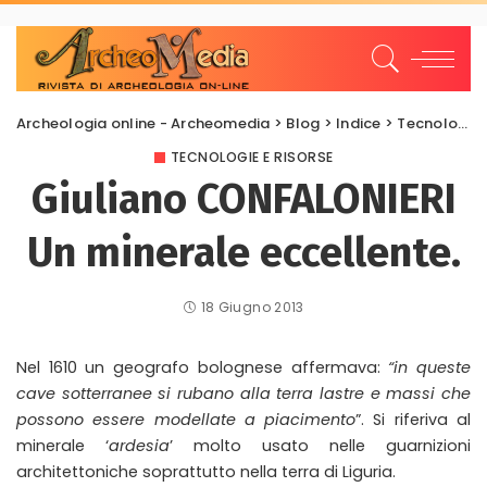
Archeologia online - Archeomedia
>
Blog
>
Indice
>
Tecnologie e risorse
TECNOLOGIE E RISORSE
Giuliano CONFALONIERI
Un minerale eccellente.
18 Giugno 2013
Nel 1610 un geografo bolognese affermava:
“in queste
cave sotterranee si rubano alla terra lastre e massi che
possono essere modellate a piacimento
”. Si riferiva al
minerale ‘
ardesia
’ molto usato nelle guarnizioni
architettoniche soprattutto nella terra di Liguria.