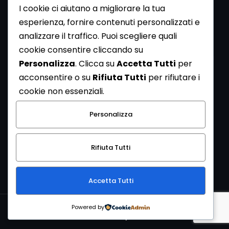
I cookie ci aiutano a migliorare la tua
esperienza, fornire contenuti personalizzati e
analizzare il traffico. Puoi scegliere quali
Newsletter
cookie consentire cliccando su
Se vuoi ricevere la Rivista gratuita di archeologia realizzata
Personalizza
. Clicca su
Accetta Tutti
per
dalla Redazione di ArcheoMedia iscriviti alla nostra
acconsentire o su
Rifiuta Tutti
per rifiutare i
Newsletter [
Clicca Qui
]
cookie non essenziali.
Con l'invio del messaggio l'utente dichiara di aver letto
Personalizza
l’informativa sulla privacy e di acconsentire al trattamento
dei propri dati personali.
Rifiuta Tutti
[
Informativa Privacy
]
Accetta Tutti
Copyright © 1999-2026
Mediares S.c.
PI 07341730013 - [
PRIVACY
Powered by
POLICY
]